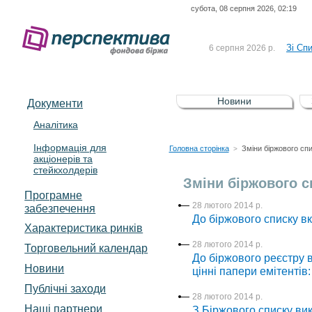
субота, 08 серпня 2026, 02:19
До Сп
4 серпня 2026 р.
відсоткова електронна 
Зі Сп
6 серпня 2026 р.
До Сп
5 серпня 2026 р.
UA4000239099)
Зі сп
5 серпня 2026 р.
Новини
Документи
UA4000232607)
До ув
5 серпня 2026 р.
Аналітика
Інформація для
До Сп
4 серпня 2026 р.
Головна сторінка
Зміни біржового сп
>
акціонерів та
відсоткова електронна 
стейкхолдерів
Зі Сп
6 серпня 2026 р.
Зміни біржового с
Програмне
28 лютого 2014 р.
забезпечення
До біржового списку в
Характеристика pинків
28 лютого 2014 р.
Торговельний календар
До біржового реєстру в
Новини
цінні папери емітенті
Публічні заходи
28 лютого 2014 р.
Наші партнери
З Біржового списку вик