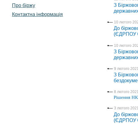
З Біржовог
Про біржу
державних
Контактна інформація
10 лютого 202
До біржово
(ЄДРПОУ 0
10 лютого 202
З Біржовог
державних
9 лютого 2021
З Біржовог
бездокуме
8 лютого 2021
Рішення НК
3 лютого 2021
До біржово
(ЄДРПОУ 0