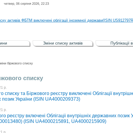
четвер, 06 серпня 2026, 22:23
иску активів регульованого фондового ринку (РФР) включена Корпоративн
иску активів ФБТМ виключені облігації іноземної держави(ISIN US912797
иску активів РФР включені Облігація внутрішніх державних позик Україн
иску активів РФР виключені Облігація внутрішніх державних позик Україн
ини
Зміни списку активів
Публікації 
аги власників облігацій ISIN UA5000008459 серії В ТОВ"ФАСТФІНАНС"
иску активів регульованого фондового ринку (РФР) включена Корпоративн
міни біржового списку
иску активів ФБТМ виключені облігації іноземної держави(ISIN US912797
ржового списку
1 р.
о списку та Біржового реєстру виключені Облігації внутрішн
 позик України (ISIN UA4000209373)
1 р.
го реєстру включені Облігаціі внутрішніх державних позик 
0013480) (ISIN UA4000215891, UA4000215909)
1 р.