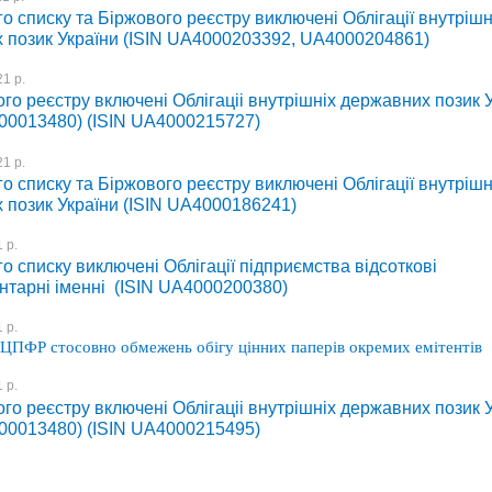
о списку та Біржового реєстру виключені Облігації внутрішн
 позик України (ISIN UA4000203392, UA4000204861)
1 р.
го реєстру включені Облігаціі внутрішніх державних позик 
0013480) (ISIN UA4000215727)
1 р.
о списку та Біржового реєстру виключені Облігації внутрішн
 позик України (ISIN UA4000186241)
 р.
о списку виключені Облігації підприємства відсоткові
нтарні іменні (ISIN UA4000200380)
 р.
ЦПФР стосовно обмежень обігу цінних паперів окремих емітентів
 р.
го реєстру включені Облігаціі внутрішніх державних позик 
0013480) (ISIN UA4000215495)