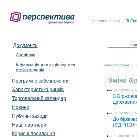
До Сп
4 серпня 2026 р.
Зі Сп
6 серпня 2026 р.
До Сп
5 серпня 2026 р.
Зі сп
5 серпня 2026 р.
Нов
Документи
До ув
5 серпня 2026 р.
Аналітика
Інформація для акціонерів та
До Сп
4 серпня 2026 р.
Головна сторінка
З
>
стейкхолдерів
Зі Сп
6 серпня 2026 р.
Зміни бі
Програмне забезпечення
Характеристика pинків
24 лютого 202
З Біржовог
Торговельний календар
державних
Новини
17 лютого 202
Публічні заходи
До біржово
Наші партнери
(ЄДРПОУ 0
Корисні посилання
11 лютого 202