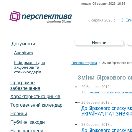
неділя, 09 серпня 2026, 16:35
До Сп
4 серпня 2026 р.
відсоткова електронна 
Зі Сп
6 серпня 2026 р.
До Сп
5 серпня 2026 р.
UA4000239099)
Зі сп
5 серпня 2026 р.
Новини
Документи
UA4000232607)
До ув
5 серпня 2026 р.
Аналітика
Інформація для
До Сп
4 серпня 2026 р.
Головна сторінка
Зміни біржового сп
>
акціонерів та
відсоткова електронна 
стейкхолдерів
Зі Сп
6 серпня 2026 р.
Зміни біржового с
Програмне
29 березня 2013 р.
забезпечення
З Біржового списку виключен
Характеристика pинків
29 березня 2013 р.
Торговельний календар
До біржового списку в
Новини
УКРАЇНА"; ПАТ ЗНВКІФ 
Публічні заходи
28 березня 2013 р.
Наші партнери
До біржового списку 