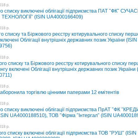
018 р.
го списку виключені облігації підприємства ПАТ "ФК" СУЧАС
ТЕХНОЛОГІЇ" (ISIN UA4000166409)
018 р.
го списку та Біржового реєстру котирувального списку перш
иключені Облігації внутрішніх державних позик України (ISIN
9756)
018 р.
ого списку та Біржового реєстру котирувального списку пе
ингу включені Облігації внутрішніх державних позик України 
0711)
018 р.
боронила торгівлю цінними паперами 12 емітентів
018 р.
го списку виключені облігації підприємства ПрАТ "ФК "КРЕ
ISIN UA4000188510), ТОВ "Фірма "Інтергал" (ISIN UA400018
018 р.
го списку включені облігації підприємства ТОВ "РУШ" (ISIN