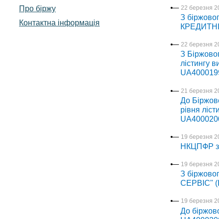
Про біржу
22 березня 2
З біржово
Контактна інформація
КРЕДИТНІ 
22 березня 2
З Біржово
лістингу в
UA400019
21 березня 2
До Біржов
рівня ліст
UA400020
19 березня 2
НКЦПФР за
19 березня 2
З біржово
СЕРВІС" (
19 березня 2
До біржово