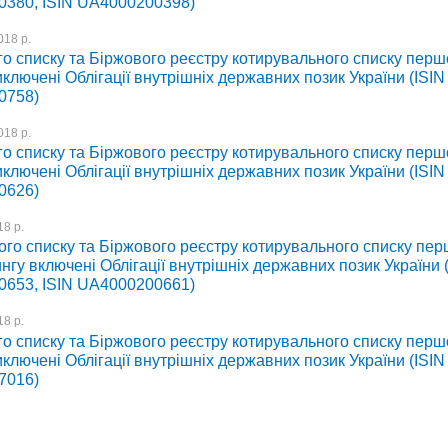
380, ISIN UA4000200398)
018 р.
го списку та Біржового реєстру котирувального списку перш
иключені Облігації внутрішніх державних позик України (ISIN
0758)
018 р.
го списку та Біржового реєстру котирувального списку перш
иключені Облігації внутрішніх державних позик України (ISIN
0626)
8 р.
ого списку та Біржового реєстру котирувального списку пе
ингу включені Облігації внутрішніх державних позик України 
653, ISIN UA4000200661)
8 р.
го списку та Біржового реєстру котирувального списку перш
иключені Облігації внутрішніх державних позик України (ISIN
7016)