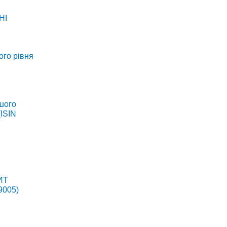
НІ
ого рівня
ршого
(ISIN
ДИТ
9005)