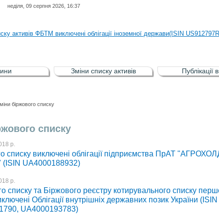
неділя, 09 серпня 2026, 16:37
иску активів регульованого фондового ринку (РФР) включена Корпоративн
иску активів ФБТМ виключені облігації іноземної держави(ISIN US912797
иску активів РФР включені Облігація внутрішніх державних позик Україн
иску активів РФР виключені Облігація внутрішніх державних позик Україн
ини
Зміни списку активів
Публікації 
аги власників облігацій ISIN UA5000008459 серії В ТОВ"ФАСТФІНАНС"
иску активів регульованого фондового ринку (РФР) включена Корпоративн
міни біржового списку
иску активів ФБТМ виключені облігації іноземної держави(ISIN US912797
ржового списку
018 р.
го списку виключені облігації підприємства ПрАТ "АГРОХОЛ
(ISIN UA4000188932)
018 р.
го списку та Біржового реєстру котирувального списку перш
иключені Облігації внутрішніх державних позик України (ISIN
1790, UA4000193783)