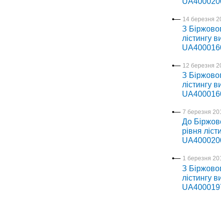
UA4000200
14 березня 2
З Біржово
лістингу в
UA400016
12 березня 2
З Біржово
лістингу в
UA400016
7 березня 201
До Біржов
рівня ліст
UA4000200
1 березня 201
З Біржово
лістингу в
UA400019