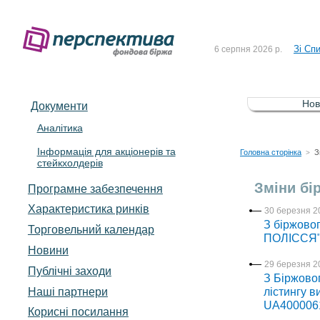
До Сп
4 серпня 2026 р.
Зі Сп
6 серпня 2026 р.
До Сп
5 серпня 2026 р.
Зі сп
5 серпня 2026 р.
Нов
Документи
До ув
5 серпня 2026 р.
Аналітика
Інформація для акціонерів та
До Сп
4 серпня 2026 р.
Головна сторінка
З
>
стейкхолдерів
Зі Сп
6 серпня 2026 р.
Зміни бі
Програмне забезпечення
Характеристика pинків
30 березня 2
З біржово
Торговельний календар
ПОЛІССЯ" 
Новини
29 березня 2
Публічні заходи
З Біржово
Наші партнери
лістингу в
UA400006
Корисні посилання