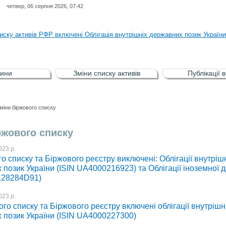
четвер, 06 серпня 2026, 07:42
ня НКЦПФР від 04.08.2026 р.стосовно обігу цінних паперів окремих това
иску активів РФР включені Облігація внутрішніх державних позик Україн
иску активів РФР виключені Облігація внутрішніх державних позик Україн
аги власників облігацій ISIN UA5000008459 серії В ТОВ"ФАСТФІНАНС"
ини
Зміни списку активів
Публікації 
иску активів регульованого фондового ринку (РФР) включена Корпоративн
ня НКЦПФР від 04.08.2026 р.стосовно обігу цінних паперів окремих това
міни біржового списку
иску активів РФР включені Облігація внутрішніх державних позик Україн
ржового списку
023 р.
о списку та Біржового реєстру виключені: Облігації внутріш
позик України (ISIN UA4000216923) та Облігації іноземної 
128284D91)
023 р.
го списку та Біржового реєстру включені облігації внутрішн
 позик України (ISIN UA4000227300)