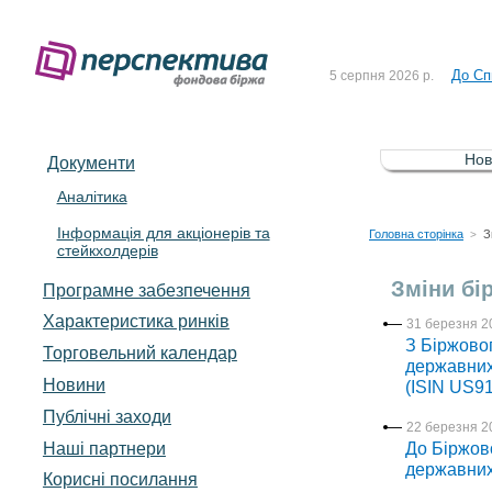
Рішен
4 серпня 2026 р.
До Сп
5 серпня 2026 р.
Зі сп
5 серпня 2026 р.
До ув
5 серпня 2026 р.
Нов
Документи
До Сп
4 серпня 2026 р.
Аналітика
Інформація для акціонерів та
Рішен
4 серпня 2026 р.
Головна сторінка
З
>
стейкхолдерів
До Сп
5 серпня 2026 р.
Зміни бі
Програмне забезпечення
Характеристика pинків
31 березня 2
З Біржовог
Торговельний календар
державних 
Новини
(ISIN US9
Публічні заходи
22 березня 2
Наші партнери
До Біржово
державних
Корисні посилання