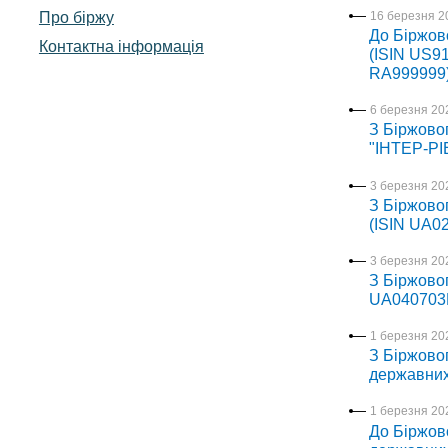
Про біржу
16 березня 2
До Біржово
Контактна інформація
(ISIN US91
RA999999
6 березня 202
З Біржово
"ІНТЕР-РІ
3 березня 202
З Біржовог
(ISIN UA0
3 березня 202
З Біржовог
UA040703
1 березня 202
З Біржовог
державних
1 березня 202
До Біржово