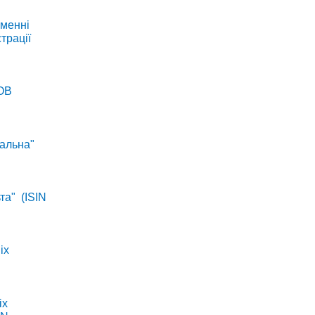
іменні
трації
ОВ
сальна"
та" (ISIN
іх
іх