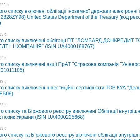
023 р.
го списку включені облігації іноземної держави електронні 
2828ZY98) United States Department of the Treasury (код реєс
)
3 р.
го списку виключені облігації ПТ "ЛОМБАРД ДОНКРЕДИТ Т
ЕЛТІ" І КОМПАНІЯ" (ISIN UA4000188767)
3 р.
о списку виключені акції ПрАТ "Страхова компанія "Універ
201011105)
3 р.
о списку виключені інвестиційні сертифікати ТОВ КУА "Дель
FB08)
3 р.
о списку та Біржового реєстру виключені Облігації внутрішн
 позик України (ISIN UA4000225668)
3 р.
го списку та Біржового реєстру включені облігації внутрішн