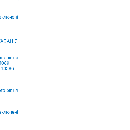
 включені
ЕГАБАНК"
го рівня
4089,
 14386,
го рівня
 включені