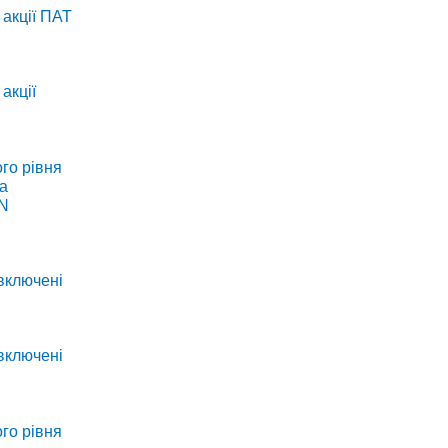
 акції ПАТ
акції
го рівня
та
IN
 включені
 включені
го рівня