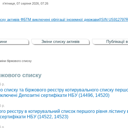
п'ятниця, 07 серпня 2026, 07:26
иску активів регульованого фондового ринку (РФР) включена Корпоративн
иску активів ФБТМ виключені облігації іноземної держави(ISIN US912797
иску активів РФР включені Облігація внутрішніх державних позик Україн
иску активів РФР виключені Облігація внутрішніх державних позик Україн
ини
Зміни списку активів
Публікації 
аги власників облігацій ISIN UA5000008459 серії В ТОВ"ФАСТФІНАНС"
иску активів регульованого фондового ринку (РФР) включена Корпоративн
міни біржового списку
иску активів ФБТМ виключені облігації іноземної держави(ISIN US912797
ржового списку
 р.
о списку та біржового реєстру котирувального списку першо
иключені Депозитні сертифікати НБУ (14496, 14520)
 р.
го реєстру в котирувальний список першого рівня лістингу
 сертифікати НБУ (14522, 14523)
 р.