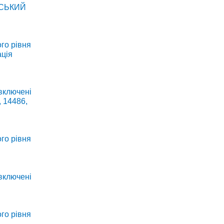
ЇНСЬКИЙ
го рівня
ація
 включені
, 14486,
го рівня
 включені
го рівня