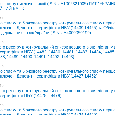
го списку виключені акції (ISIN UA1005321005) ПАТ "УКРА
ІЙНИЙ БАНК"
 р.
о списку та біржового реєстру котирувального списку першо
иключені Депозитні сертифікати НБУ (14439,14455) та Обліг
х державних позик України (ISIN UA4000050199)
 р.
го реєстру в котирувальний список першого рівня лістингу
сертифікати НБУ (14482, 14480, 14481, 14483, 14484, 14485
88, 14489, 14490, 14491, 14492, 14493)
 р.
о списку та біржового реєстру котирувального списку першо
иключені Депозитні сертифікати НБУ (14427,14452)
 р.
го реєстру в котирувальний список першого рівня лістингу
 сертифікати НБУ (14478, 14479)
 р.
о списку та біржового реєстру котирувального списку першо
иключені Депозитні сертифікати НБУ (14424,14449)