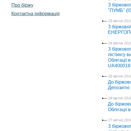
З біржовог
Про біржу
"ПУМБ" (I
Контактна інформація
29 квітня 2016
З біржовог
ЕНЕРГОП
28 квітня 2016
З біржовог
лістингу в
Облігації 
UA400018
28 квітня 2016
До біржово
Депозитні
28 квітня 2016
До біржово
Облігації 
27 квітня 2016
З біржовог