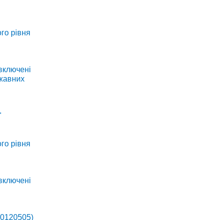
го рівня
 включені
ржавних
"
го рівня
 включені
00120505)