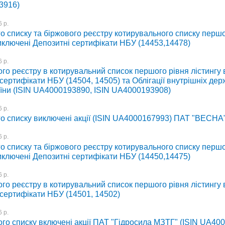
3916)
 р.
о списку та біржового реєстру котирувального списку першо
иключені Депозитні сертифікати НБУ (14453,14478)
 р.
го реєстру в котирувальний список першого рівня лістингу
сертифікати НБУ (14504, 14505) та Облігації внутрішніх де
аїни (ISIN UA4000193890, ISIN UA4000193908)
 р.
го списку виключені акції (ISIN UA4000167993) ПАТ "ВЕСНА
 р.
о списку та біржового реєстру котирувального списку першо
иключені Депозитні сертифікати НБУ (14450,14475)
 р.
го реєстру в котирувальний список першого рівня лістингу
 сертифікати НБУ (14501, 14502)
 р.
ого списку включені акції ПАТ "Гідросила МЗТГ" (ISIN UA40