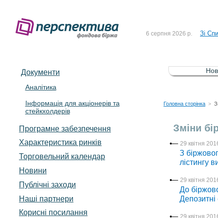
До Сп
4 серпня 2026 р.
Зі Сп
6 серпня 2026 р.
До Сп
5 серпня 2026 р.
Зі сп
5 серпня 2026 р.
Нов
Документи
До ув
5 серпня 2026 р.
Аналітика
Інформація для акціонерів та
До Сп
4 серпня 2026 р.
Головна сторінка
З
>
стейкхолдерів
Зі Сп
6 серпня 2026 р.
Зміни бі
Програмне забезпечення
Характеристика pинків
29 квітня 2016
З біржовог
Торговельний календар
лістингу в
Новини
29 квітня 2016
Публічні заходи
До біржово
Наші партнери
Депозитні
Корисні посилання
29 квітня 2016