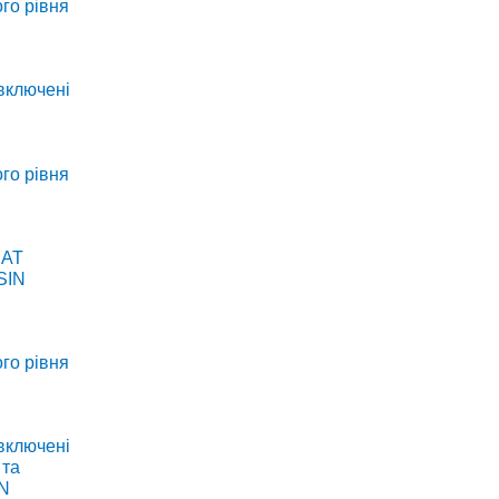
го рівня
 включені
го рівня
ПАТ
SIN
го рівня
 включені
 та
IN