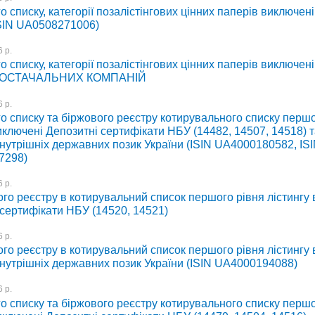
о списку, категорії позалістінгових цінних паперів виключені
SIN UA0508271006)
 р.
о списку, категорії позалістінгових цінних паперів виключені 
ОСТАЧАЛЬНИХ КОМПАНІЙ
 р.
о списку та біржового реєстру котирувального списку першо
иключені Депозитні сертифікати НБУ (14482, 14507, 14518) 
внутрішніх державних позик України (ISIN UA4000180582, IS
7298)
 р.
го реєстру в котирувальний список першого рівня лістингу
 сертифікати НБУ (14520, 14521)
 р.
го реєстру в котирувальний список першого рівня лістингу
внутрішніх державних позик України (ISIN UA4000194088)
 р.
о списку та біржового реєстру котирувального списку першо