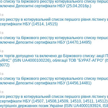
о списку та біржового реєстру котирувального списку першо
иключені Депозитні сертифікати НБУ (25.04.2016р.)
 р.
го реєстру в котирувальний список першого рівня лістингу
 сертифікати НБУ (14514, 14515)
 р.
о списку та біржового реєстру котирувального списку першо
иключені Депозитні сертифікати НБУ (14470,14495)
 р.
х торгів допущено та включено до Біржового списку: акції 
ЯНС" (ISIN UA4000100226), облігації ТОВ "БУРАТ-АГРО" (I
8072)
 р.
о списку та біржового реєстру котирувального списку першо
иключені Депозитні сертифікати НБУ (14456,14481)
 р.
го реєстру в котирувальний список першого рівня лістингу
сертифікати НБУ (14507, 14508,14509, 14510, 14511, 14512)
внутрішніх державних позик України (ISIN UA4000193924, IS