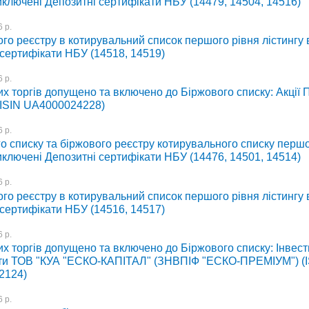
иключені Депозитні сертифікати НБУ (14479, 14504, 14516)
 р.
го реєстру в котирувальний список першого рівня лістингу
 сертифікати НБУ (14518, 14519)
 р.
их торгів допущено та включено до Біржового списку: Акції
ISIN UA4000024228)
 р.
о списку та біржового реєстру котирувального списку першо
иключені Депозитні сертифікати НБУ (14476, 14501, 14514)
 р.
го реєстру в котирувальний список першого рівня лістингу
 сертифікати НБУ (14516, 14517)
 р.
х торгів допущено та включено до Біржового списку: Інвест
ти ТОВ "КУА "ЕСКО-КАПІТАЛ" (ЗНВПІФ "ЕСКО-ПРЕМІУМ") (I
2124)
 р.