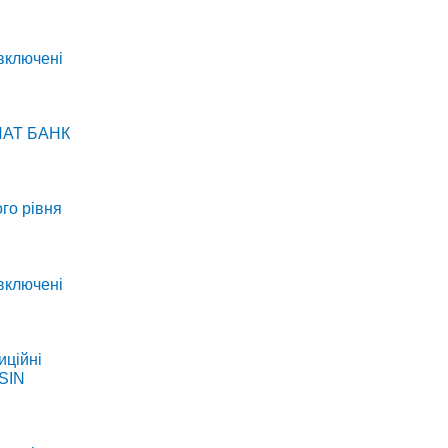
 включені
 ПАТ БАНК
го рівня
 включені
иційні
SIN