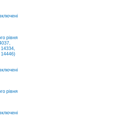
 включені
го рівня
4037,
 14334,
 14446)
 включені
го рівня
 включені