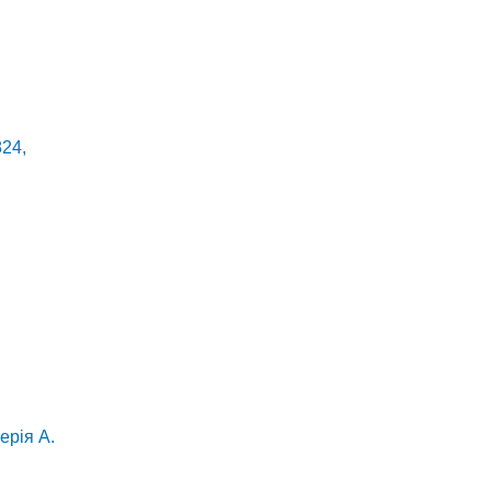
824,
ерія А.