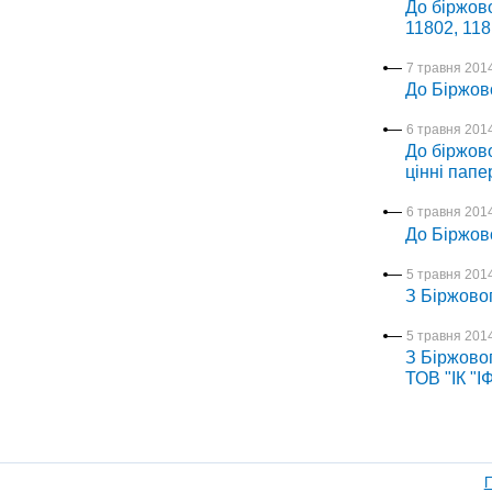
До біржово
11802, 118
7 травня 2014
До Біржов
6 травня 2014
До біржово
цінні папе
6 травня 2014
До Біржов
5 травня 2014
З Біржово
5 травня 2014
З Біржовог
ТОВ "ІК "
П