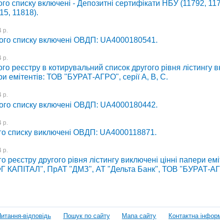
го списку включені - Депозитні сертифікати НБУ (11792, 11
15, 11818).
 р.
ого списку включені ОВДП: UA4000180541.
 р.
го реєстру в котирувальний список другого рівня лістингу 
ри емітентів: ТОВ "БУРАТ-АГРО", серії А, В, С.
 р.
ого списку включені ОВДП: UA4000180442.
 р.
го списку виключені ОВДП: UA4000118871.
 р.
о реєстру другого рівня лістингу виключені цінні папери емі
ІФГ КАПІТАЛ", ПрАТ "ДМЗ", АТ "Дельта Банк", ТОВ "БУРАТ-А
итання-відповідь
Пошук по сайту
Мапа сайту
Контактна інфор