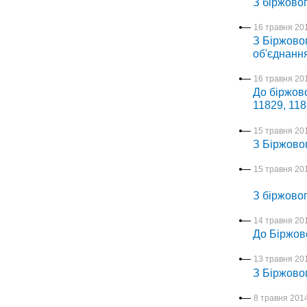
З біржовог
16 травня 201
З Біржовог
об'єднання
16 травня 201
До біржово
11829, 118
15 травня 201
З Біржово
15 травня 201
З біржовог
14 травня 201
До Біржов
13 травня 201
З Біржовог
8 травня 2014