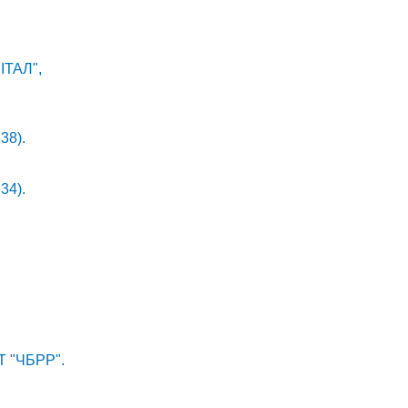
ПІТАЛ",
38).
34).
Т "ЧБРР".