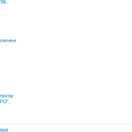
798,
включені
тентів:
ГРО".
мація