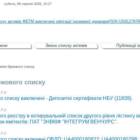
субота, 08 серпня 2026, 10:27
иску активів регульованого фондового ринку (РФР) включена Корпоративн
иску активів ФБТМ виключені облігації іноземної держави(ISIN US912797
иску активів РФР включені Облігація внутрішніх державних позик Україн
иску активів РФР виключені Облігація внутрішніх державних позик Україн
ини
Зміни списку активів
Публікації 
аги власників облігацій ISIN UA5000008459 серії В ТОВ"ФАСТФІНАНС"
иску активів регульованого фондового ринку (РФР) включена Корпоративн
міни біржового списку
иску активів ФБТМ виключені облігації іноземної держави(ISIN US912797
ржового списку
4 р.
о списку виключені - Депозитні сертифікати НБУ (11839).
4 р.
го реєстру в котирувальний список другого рівня лістингу 
ери емітентів: ПАТ "ЗНВКІФ "ІНТЕГРУМ ВЕНЧУРС".
4 р.
ого списку включені ОВДП: UA4000180822; UA4000180798;