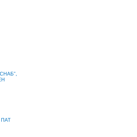
ХСНАБ",
ЕН
, ПАТ