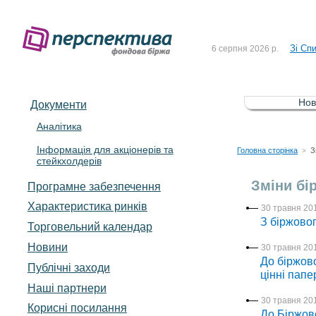
До Сп
4 серпня 2026 р.
Зі Сп
6 серпня 2026 р.
До Сп
5 серпня 2026 р.
Зі сп
5 серпня 2026 р.
Нов
Документи
До ув
5 серпня 2026 р.
Аналітика
Інформація для акціонерів та
До Сп
4 серпня 2026 р.
Головна сторінка
З
>
стейкхолдерів
Зі Сп
6 серпня 2026 р.
Зміни бі
Програмне забезпечення
Характеристика pинків
30 травня 201
З біржовог
Торговельний календар
Новини
30 травня 201
До біржово
Публічні заходи
цінні пап
Наші партнери
30 травня 201
Корисні посилання
До Біржов