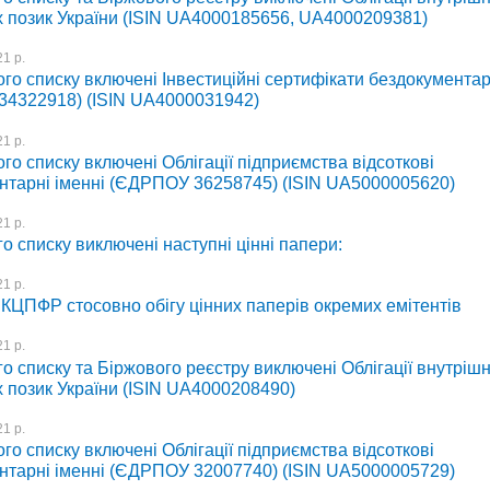
 позик України (ISIN UA4000185656, UA4000209381)
1 р.
го списку включені Інвестиційні сертифікати бездокументар
4322918) (ISIN UA4000031942)
1 р.
го списку включені Облігації підприємства відсоткові
нтарні іменні (ЄДРПОУ 36258745) (ISIN UA5000005620)
1 р.
о списку виключені наступні цінні папери:
1 р.
КЦПФР стосовно обігу цінних паперів окремих емітентів
1 р.
о списку та Біржового реєстру виключені Облігації внутрішн
 позик України (ISIN UA4000208490)
1 р.
го списку включені Облігації підприємства відсоткові
нтарні іменні (ЄДРПОУ 32007740) (ISIN UA5000005729)