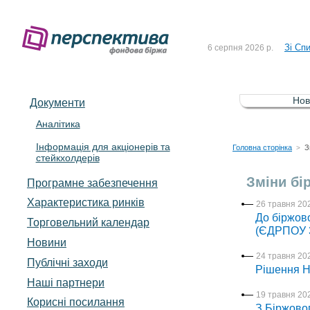
До Сп
4 серпня 2026 р.
Зі Сп
6 серпня 2026 р.
До Сп
5 серпня 2026 р.
Зі сп
5 серпня 2026 р.
Нов
Документи
До ув
5 серпня 2026 р.
Аналітика
Інформація для акціонерів та
До Сп
4 серпня 2026 р.
Головна сторінка
З
>
стейкхолдерів
Зі Сп
6 серпня 2026 р.
Зміни бі
Програмне забезпечення
Характеристика pинків
26 травня 202
До біржово
Торговельний календар
(ЄДРПОУ 3
Новини
24 травня 202
Публічні заходи
Рішення Н
Наші партнери
19 травня 202
Корисні посилання
З Біржовог