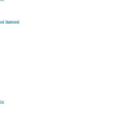
ні іменні
іх