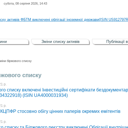
субота, 08 серпня 2026, 14:43
иску активів регульованого фондового ринку (РФР) включена Корпоративн
иску активів ФБТМ виключені облігації іноземної держави(ISIN US912797
иску активів РФР включені Облігація внутрішніх державних позик Україн
иску активів РФР виключені Облігація внутрішніх державних позик Україн
ини
Зміни списку активів
Публікації 
аги власників облігацій ISIN UA5000008459 серії В ТОВ"ФАСТФІНАНС"
иску активів регульованого фондового ринку (РФР) включена Корпоративн
міни біржового списку
иску активів ФБТМ виключені облігації іноземної держави(ISIN US912797
ржового списку
1 р.
го списку включені Інвестиційні сертифікати бездокументар
4322918) (ISIN UA4000031934)
1 р.
КЦПФР стосовно обігу цінних паперів окремих емітентів
1 р.
о списку та Біржового реєстру виключені Облігації внутрішн