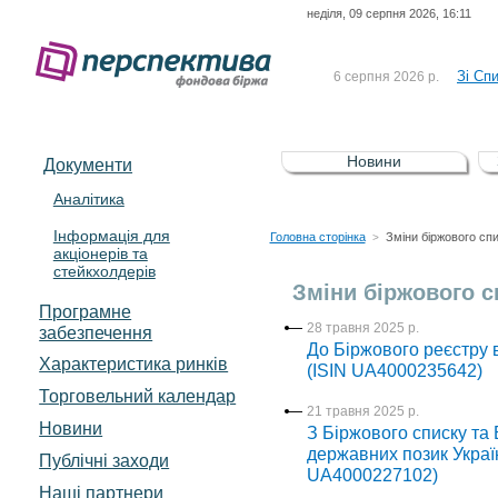
неділя, 09 серпня 2026, 16:11
До Сп
4 серпня 2026 р.
відсоткова електронна 
Зі Сп
6 серпня 2026 р.
До Сп
5 серпня 2026 р.
UA4000239099)
Зі сп
5 серпня 2026 р.
Новини
Документи
UA4000232607)
До ув
5 серпня 2026 р.
Аналітика
Інформація для
До Сп
4 серпня 2026 р.
Головна сторінка
Зміни біржового сп
>
акціонерів та
відсоткова електронна 
стейкхолдерів
Зі Сп
6 серпня 2026 р.
Зміни біржового с
Програмне
28 травня 2025 р.
забезпечення
До Біржового реєстру 
Характеристика pинків
(ISIN UA4000235642)
Торговельний календар
21 травня 2025 р.
Новини
З Біржового списку та
державних позик Украї
Публічні заходи
UA4000227102)
Наші партнери