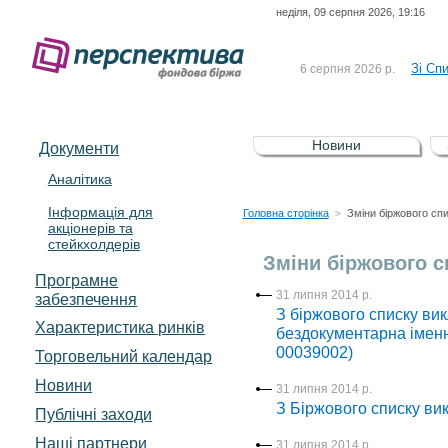
неділя, 09 серпня 2026, 19:16
До Сп
4 серпня 2026 р.
відсоткова електронна 
Зі Сп
6 серпня 2026 р.
До Сп
5 серпня 2026 р.
UA4000239099)
Зі сп
5 серпня 2026 р.
Новини
Документи
UA4000232607)
До ув
5 серпня 2026 р.
Аналітика
Інформація для
До Сп
4 серпня 2026 р.
Головна сторінка
Зміни біржового сп
>
акціонерів та
відсоткова електронна 
стейкхолдерів
Зі Сп
6 серпня 2026 р.
Зміни біржового с
Програмне
31 липня 2014 р.
забезпечення
З біржового списку ви
Характеристика pинків
бездокументарна імен
00039002)
Торговельний календар
Новини
31 липня 2014 р.
З Біржового списку в
Публічні заходи
Наші партнери
31 липня 2014 р.