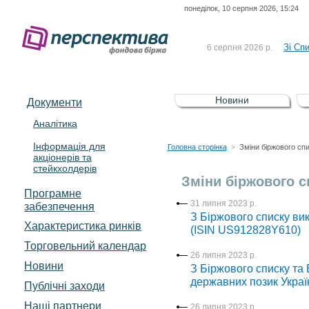
понеділок, 10 серпня 2026, 15:24
До Сп
4 серпня 2026 р.
відсоткова електронна 
Зі Сп
6 серпня 2026 р.
До Сп
5 серпня 2026 р.
UA4000239099)
Зі сп
5 серпня 2026 р.
Новини
Документи
UA4000232607)
До ув
5 серпня 2026 р.
Аналітика
Інформація для
До Сп
4 серпня 2026 р.
Головна сторінка
Зміни біржового сп
>
акціонерів та
відсоткова електронна 
стейкхолдерів
Зі Сп
6 серпня 2026 р.
Зміни біржового с
Програмне
31 липня 2023 р.
забезпечення
З Біржового списку ви
Характеристика pинків
(ISIN US912828Y610)
Торговельний календар
26 липня 2023 р.
Новини
З Біржового списку та 
державних позик Украї
Публічні заходи
Наші партнери
26 липня 2023 р.