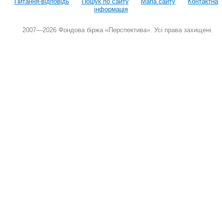
Питання-відповідь
Пошук по сайту
Мапа сайту
Контактна
інформація
2007—2026 Фондова біржа «Перспектива». Усі права захищені.