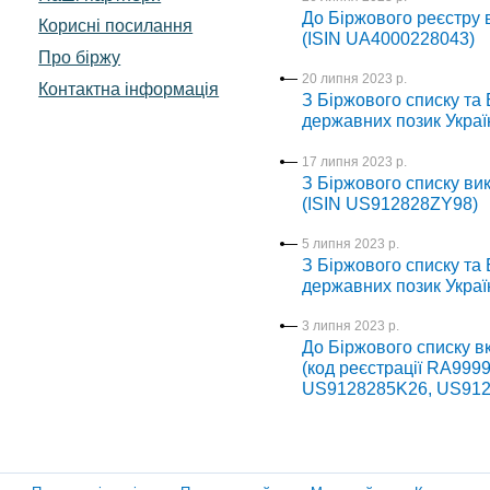
До Біржового реєстру в
Корисні посилання
(ISIN UA4000228043)
Про біржу
20 липня 2023 р.
Контактна інформація
З Біржового списку та 
державних позик Украї
17 липня 2023 р.
З Біржового списку вик
(ISIN US912828ZY98)
5 липня 2023 р.
З Біржового списку та 
державних позик Украї
3 липня 2023 р.
До Біржового списку вк
(код реєстрації RA99
US9128285K26, US912