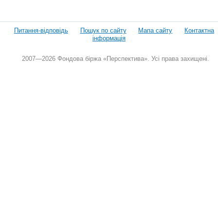
Питання-відповідь
Пошук по сайту
Мапа сайту
Контактна
інформація
2007—2026 Фондова біржа «Перспектива». Усі права захищені.