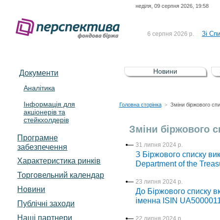
неділя, 09 серпня 2026, 19:58
До Сп
4 серпня 2026 р.
відсоткова електронна 
Зі Сп
6 серпня 2026 р.
До Сп
5 серпня 2026 р.
UA4000239099)
Зі сп
5 серпня 2026 р.
Новини
Документи
UA4000232607)
До ув
5 серпня 2026 р.
Аналітика
Інформація для
До Сп
4 серпня 2026 р.
Головна сторінка
Зміни біржового сп
>
акціонерів та
відсоткова електронна 
стейкхолдерів
Зі Сп
6 серпня 2026 р.
Зміни біржового с
Програмне
31 липня 2024 р.
забезпечення
З Біржового списку вик
Характеристика pинків
Department of the Trea
Торговельний календар
23 липня 2024 р.
Новини
До Біржового списку в
іменна ISIN UA500001
Публічні заходи
Наші партнери
22 липня 2024 р.