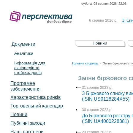
субота, 08 серпня 2026, 22:08
До Сп
4 серпня 2026 р.
відсоткова електронна 
Зі Сп
6 серпня 2026 р.
До Сп
5 серпня 2026 р.
UA4000239099)
Зі сп
5 серпня 2026 р.
Новини
Документи
UA4000232607)
До ув
5 серпня 2026 р.
Аналітика
Інформація для
До Сп
4 серпня 2026 р.
Головна сторінка
Зміни біржового сп
>
акціонерів та
відсоткова електронна 
стейкхолдерів
Зі Сп
6 серпня 2026 р.
Зміни біржового с
Програмне
31 серпня 2023 р.
забезпечення
З Біржового списку ви
Характеристика pинків
(ISIN US9128284X55)
Торговельний календар
30 серпня 2023 р.
Новини
До Біржового реєстру в
(ISIN UA4000228381)
Публічні заходи
Наші партнери
23 серпня 2023 р.