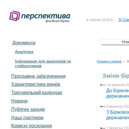
До Сп
4 серпня 2026 р.
Зі Сп
6 серпня 2026 р.
До Сп
5 серпня 2026 р.
Зі сп
5 серпня 2026 р.
Нов
Документи
До ув
5 серпня 2026 р.
Аналітика
Інформація для акціонерів та
До Сп
4 серпня 2026 р.
Головна сторінка
З
>
стейкхолдерів
Зі Сп
6 серпня 2026 р.
Зміни бі
Програмне забезпечення
Характеристика pинків
14 вересня 20
До Біржово
Торговельний календар
державних
Новини
8 вересня 202
Публічні заходи
З Біржовог
Наші партнери
державних
Корисні посилання
7 вересня 202