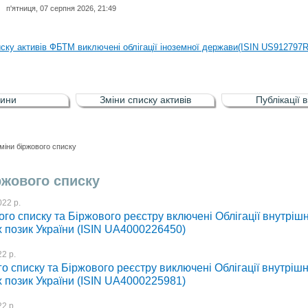
п'ятниця, 07 серпня 2026, 21:49
иску активів регульованого фондового ринку (РФР) включена Корпоративн
иску активів ФБТМ виключені облігації іноземної держави(ISIN US912797
иску активів РФР включені Облігація внутрішніх державних позик Україн
иску активів РФР виключені Облігація внутрішніх державних позик Україн
ини
Зміни списку активів
Публікації 
аги власників облігацій ISIN UA5000008459 серії В ТОВ"ФАСТФІНАНС"
иску активів регульованого фондового ринку (РФР) включена Корпоративн
міни біржового списку
иску активів ФБТМ виключені облігації іноземної держави(ISIN US912797
ржового списку
22 р.
го списку та Біржового реєстру включені Облігації внутрішн
 позик України (ISIN UA4000226450)
2 р.
о списку та Біржового реєстру виключені Облігації внутрішн
 позик України (ISIN UA4000225981)
2 р.