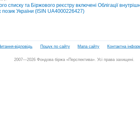
го списку та Біржового реєстру включені Облігації внутрішн
 позик України (ISIN UA4000226427)
итання-відповідь
Пошук по сайту
Мапа сайту
Контактна інфор
2007—2026 Фондова біржа «Перспектива». Усі права захищені.