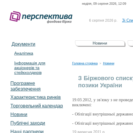
неділя, 09 серпня 2026, 12:09
До Сп
4 серпня 2026 р.
відсоткова електронна 
Зі Сп
6 серпня 2026 р.
До Сп
5 серпня 2026 р.
UA4000239099)
Зі сп
5 серпня 2026 р.
Новини
Документи
UA4000232607)
До ув
5 серпня 2026 р.
Аналітика
Інформація для
До Сп
4 серпня 2026 р.
Головна сторінка
Новини
>
акціонерів та
відсоткова електронна 
стейкхолдерів
Зі Сп
6 серпня 2026 р.
З Біржового списк
Програмне
позики України
забезпечення
Характеристика pинків
19.03.2012, у зв'язку з не прове
виключені:
Торговельний календар
Новини
-
Облігації внутрішньої державн
Публічні заходи
- Облігації внутрішньої державн
Наші партнери
19 вересня 2011 р.