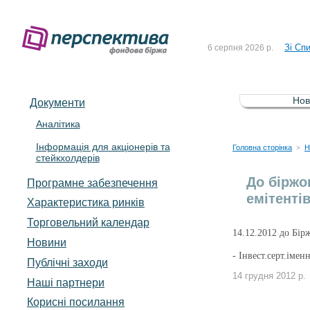
До Сп
4 серпня 2026 р.
Зі Сп
6 серпня 2026 р.
До Сп
5 серпня 2026 р.
Зі сп
5 серпня 2026 р.
Нов
Документи
До ув
5 серпня 2026 р.
Аналітика
Інформація для акціонерів та
До Сп
4 серпня 2026 р.
Головна сторінка
Н
>
стейкхолдерів
Зі Сп
6 серпня 2026 р.
До біржо
Програмне забезпечення
емітентів
Характеристика pинків
Торговельний календар
14.12.2012 до Бір
Новини
- Інвест.серт.імен
Публічні заходи
14 грудня 2012 р.
Наші партнери
Корисні посилання