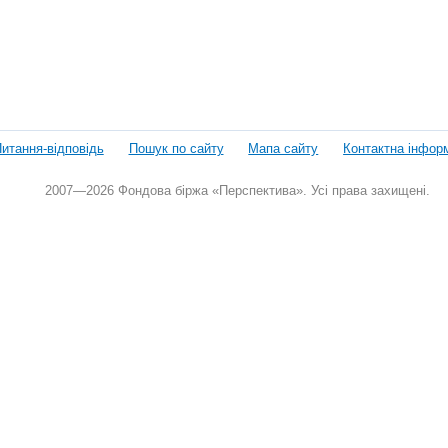
итання-відповідь
Пошук по сайту
Мапа сайту
Контактна інфор
2007—2026 Фондова біржа «Перспектива». Усі права захищені.