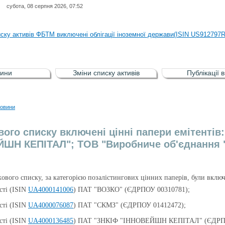
субота, 08 серпня 2026, 07:52
иску активів регульованого фондового ринку (РФР) включена Корпоративн
иску активів ФБТМ виключені облігації іноземної держави(ISIN US912797
иску активів РФР включені Облігація внутрішніх державних позик Україн
иску активів РФР виключені Облігація внутрішніх державних позик Україн
ини
Зміни списку активів
Публікації 
аги власників облігацій ISIN UA5000008459 серії В ТОВ"ФАСТФІНАНС"
иску активів регульованого фондового ринку (РФР) включена Корпоративн
овини
иску активів ФБТМ виключені облігації іноземної держави(ISIN US912797
вого списку включені цінні папери емітенті
ШН КЕПІТАЛ"; ТОВ "Виробниче об'єднання "
жового списку, за категорією позалістингових цінних паперів, були вклю
сті (ISIN
UA4000141006
) ПАТ "ВОЗКО" (ЄДРПОУ 00310781);
сті (ISIN
UA4000076087
) ПАТ "СКМЗ" (ЄДРПОУ 01412472);
сті (ISIN
UA4000136485
) ПАТ "ЗНКІФ "ІННОВЕЙШН КЕПІТАЛ" (ЄДРПО