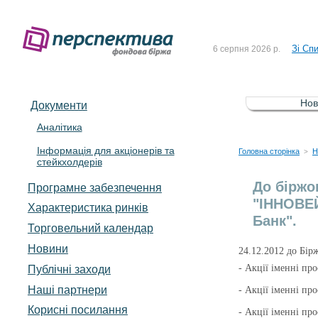
До Сп
4 серпня 2026 р.
Зі Сп
6 серпня 2026 р.
До Сп
5 серпня 2026 р.
Зі сп
5 серпня 2026 р.
Нов
Документи
До ув
5 серпня 2026 р.
Аналітика
Інформація для акціонерів та
До Сп
4 серпня 2026 р.
Головна сторінка
Н
>
стейкхолдерів
Зі Сп
6 серпня 2026 р.
До біржо
Програмне забезпечення
"ІННОВЕЙ
Характеристика pинків
Банк".
Торговельний календар
Новини
24.12.2012 до Бір
- Акції іменні про
Публічні заходи
Наші партнери
- Акції іменні про
Корисні посилання
- Акції іменні про