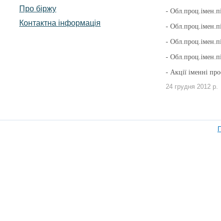
Про біржу
- Обл.проц.імен.п
Контактна інформація
- Обл.проц.імен.п
- Обл.проц.імен.п
-
Обл.проц.імен.п
- Акції іменні про
24 грудня 2012 р.
П