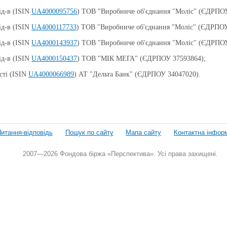
ід-в (ISIN
UA4000095756
) ТОВ "Виробниче об'єднання "Моліс" (ЄДРПОУ
ід-в (ISIN
UA4000117733
) ТОВ "Виробниче об'єднання "Моліс" (ЄДРПОУ
ід-в (ISIN
UA4000143937
) ТОВ "Виробниче об'єднання "Моліс" (ЄДРПОУ
ід-в (ISIN
UA4000150437
) ТОВ "МІК МЕГА" (ЄДРПОУ 37593864);
сті (ISIN
UA4000066989
) АТ "Дельта Банк" (ЄДРПОУ 34047020).
итання-відповідь
Пошук по сайту
Мапа сайту
Контактна інфор
2007—2026 Фондова біржа «Перспектива». Усі права захищені.