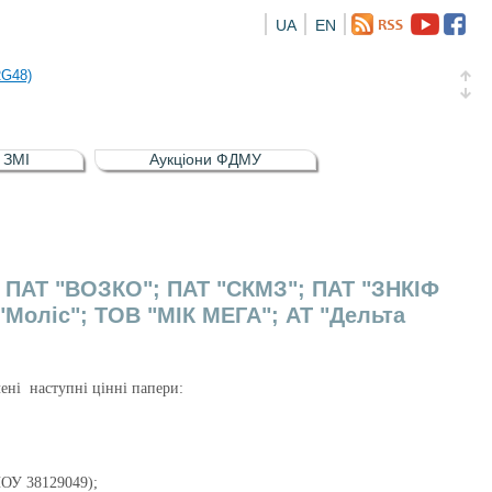
UA
EN
а облігація відсоткова електронна іменна (ISIN UA5000016726)
RG48)
и (ISIN UA4000239099)
и (ISIN UA4000232607)
в ЗМІ
Аукціони ФДМУ
а облігація відсоткова електронна іменна (ISIN UA5000016726)
RG48)
в: ПАТ "ВОЗКО"; ПАТ "СКМЗ"; ПАТ "ЗНКІФ
Моліс"; ТОВ "МІК МЕГА"; АТ "Дельта
чені наступні цінні папери:
У 38129049);