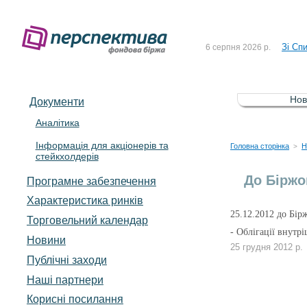
До Сп
4 серпня 2026 р.
Зі Сп
6 серпня 2026 р.
До Сп
5 серпня 2026 р.
Зі сп
5 серпня 2026 р.
Нов
Документи
До ув
5 серпня 2026 р.
Аналітика
Інформація для акціонерів та
До Сп
4 серпня 2026 р.
Головна сторінка
Н
>
стейкхолдерів
Зі Сп
6 серпня 2026 р.
До Біржо
Програмне забезпечення
Характеристика pинків
25
.12.2012 до Бір
Торговельний календар
- Облігації внутр
Новини
25 грудня 2012 р.
Публічні заходи
Наші партнери
Корисні посилання