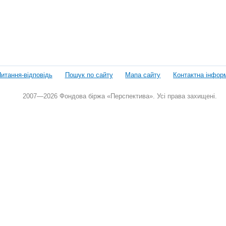
итання-відповідь
Пошук по сайту
Мапа сайту
Контактна інфор
2007—2026 Фондова біржа «Перспектива». Усі права захищені.