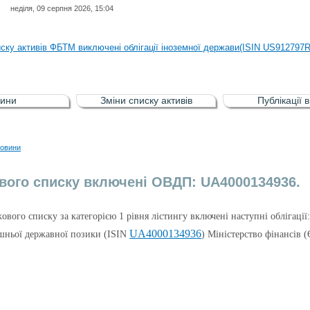
неділя, 09 серпня 2026, 15:04
иску активів регульованого фондового ринку (РФР) включена Корпоративн
иску активів ФБТМ виключені облігації іноземної держави(ISIN US912797
иску активів РФР включені Облігація внутрішніх державних позик Україн
иску активів РФР виключені Облігація внутрішніх державних позик Україн
ини
Зміни списку активів
Публікації 
аги власників облігацій ISIN UA5000008459 серії В ТОВ"ФАСТФІНАНС"
иску активів регульованого фондового ринку (РФР) включена Корпоративн
овини
иску активів ФБТМ виключені облігації іноземної держави(ISIN US912797
вого списку включені ОВДП: UA4000134936.
жового списку за категорією 1 рівня лістингу включені наступні облігації:
UA4000134936
ішньої державної позики (ISIN
) Міністерство фінансів