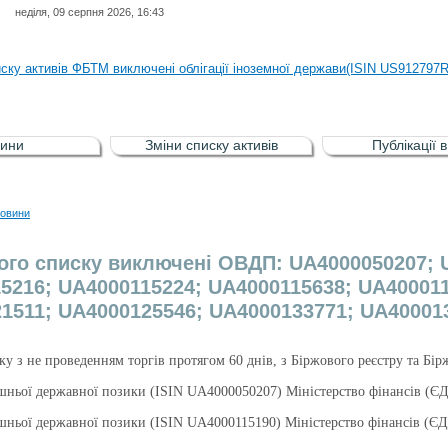
неділя, 09 серпня 2026, 16:43
иску активів регульованого фондового ринку (РФР) включена Корпоративн
иску активів ФБТМ виключені облігації іноземної держави(ISIN US912797
иску активів РФР включені Облігація внутрішніх державних позик Україн
иску активів РФР виключені Облігація внутрішніх державних позик Україн
ини
Зміни списку активів
Публікації 
аги власників облігацій ISIN UA5000008459 серії В ТОВ"ФАСТФІНАНС"
иску активів регульованого фондового ринку (РФР) включена Корпоративн
овини
иску активів ФБТМ виключені облігації іноземної держави(ISIN US912797
ого списку виключені ОВДП: UA4000050207; 
5216; UA4000115224; UA4000115638; UA400011
1511; UA4000125546; UA4000133771; UA40001
язку з не проведенням торгів протягом 60 днів, з Біржового реєстру та Бі
рішньої державної позики (ISIN UA4000050207) Міністерство фінансів (
рішньої державної позики (ISIN UA4000115190) Міністерство фінансів (