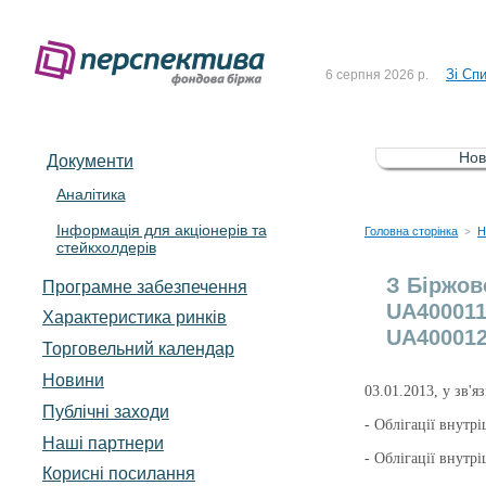
До Сп
4 серпня 2026 р.
Зі Сп
6 серпня 2026 р.
До Сп
5 серпня 2026 р.
Зі сп
5 серпня 2026 р.
Нов
Документи
До ув
5 серпня 2026 р.
Аналітика
Інформація для акціонерів та
До Сп
4 серпня 2026 р.
Головна сторінка
Н
>
стейкхолдерів
Зі Сп
6 серпня 2026 р.
З Біржов
Програмне забезпечення
UA400011
Характеристика pинків
UA400012
Торговельний календар
Новини
03.01.2013, у зв'
Публічні заходи
- Облігації внут
Наші партнери
- Облігації внут
Корисні посилання