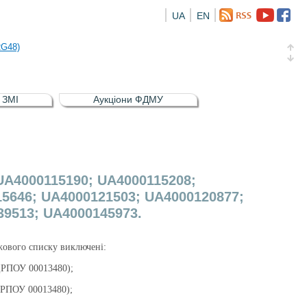
UA
EN
а облігація відсоткова електронна іменна (ISIN UA5000016726)
RG48)
и (ISIN UA4000239099)
и (ISIN UA4000232607)
в ЗМІ
Аукціони ФДМУ
а облігація відсоткова електронна іменна (ISIN UA5000016726)
RG48)
UA4000115190; UA4000115208;
5646; UA4000121503; UA4000120877;
39513; UA4000145973.
ржового списку виключені:
ЄДРПОУ 00013480);
ЄДРПОУ 00013480);