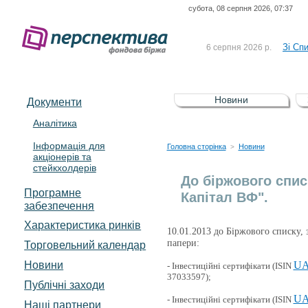
субота, 08 серпня 2026, 07:37
До Сп
4 серпня 2026 р.
відсоткова електронна 
Зі Сп
6 серпня 2026 р.
До Сп
5 серпня 2026 р.
UA4000239099)
Зі сп
5 серпня 2026 р.
Новини
Документи
UA4000232607)
До ув
5 серпня 2026 р.
Аналітика
Інформація для
До Сп
4 серпня 2026 р.
Головна сторінка
Новини
>
акціонерів та
відсоткова електронна 
стейкхолдерів
Зі Сп
6 серпня 2026 р.
До біржового спис
Програмне
Капітал ВФ".
забезпечення
Характеристика pинків
10.01.2013 до Біржового списку, 
папери:
Торговельний календар
Новини
UA
- Інвестиційні сертифікати (ISIN
37033597);
Публічні заходи
UA
- Інвестиційні сертифікати (ISIN
Наші партнери