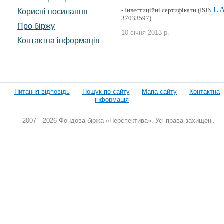
UA
- Інвестиційні сертифікати (ISIN
Корисні посилання
37033597).
Про біржу
10 січня 2013 р.
Контактна інформація
Питання-відповідь
Пошук по сайту
Мапа сайту
Контактна
інформація
2007—2026 Фондова біржа «Перспектива». Усі права захищені.