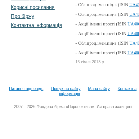
- Обл.проц.імен.під-в (ISIN
UA40
Корисні посилання
- Обл.проц.імен.під-в (ISIN
UA40
Про біржу
- Акції іменні прості (ISIN
UA400
Контактна інформація
- Акції іменні прості (ISIN
UA400
-
Обл.проц.імен.під-в (ISIN
UA40
-
Акції іменні прості (ISIN
UA400
15 січня 2013 р.
Питання-відповідь
Пошук по сайту
Мапа сайту
Контактна
інформація
2007—2026 Фондова біржа «Перспектива». Усі права захищені.