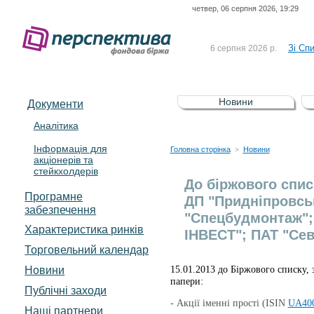
четвер, 06 серпня 2026, 19:29
До Сп
4 серпня 2026 р.
відсоткова електронна 
Зі Сп
6 серпня 2026 р.
До Сп
5 серпня 2026 р.
UA4000239099)
Зі сп
5 серпня 2026 р.
Новини
Документи
UA4000232607)
До ув
5 серпня 2026 р.
Аналітика
Інформація для
До Сп
4 серпня 2026 р.
Головна сторінка
Новини
>
акціонерів та
відсоткова електронна 
стейкхолдерів
Зі Сп
6 серпня 2026 р.
До біржового спис
Програмне
ДП "Придніпровськ
забезпечення
"Спецбудмонтаж";
Характеристика pинків
ІНВЕСТ"; ПАТ "Сев
Торговельний календар
Новини
15.01.2013 до Біржового списку, 
папери:
Публічні заходи
- Акції іменні прості (ISIN
UA400
Наші партнери