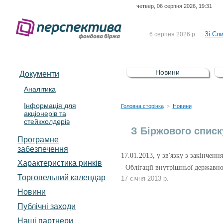
четвер, 06 серпня 2026, 19:31
До Сп
4 серпня 2026 р.
відсоткова електронна 
Зі Сп
6 серпня 2026 р.
До Сп
5 серпня 2026 р.
UA4000239099)
Зі сп
5 серпня 2026 р.
Новини
Документи
UA4000232607)
До ув
5 серпня 2026 р.
Аналітика
Інформація для
До Сп
4 серпня 2026 р.
Головна сторінка
Новини
>
акціонерів та
відсоткова електронна 
стейкхолдерів
Зі Сп
6 серпня 2026 р.
З Біржового спис
Програмне
забезпечення
17.01.2013, у зв'язку з закінченн
Характеристика pинків
- Облігації внутрішньої державн
Торговельний календар
17 січня 2013 р.
Новини
Публічні заходи
Наші партнери