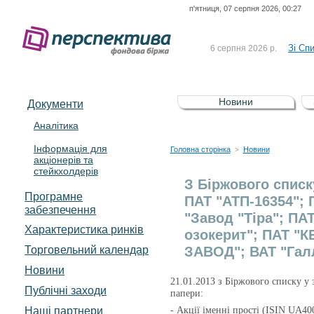
п'ятниця, 07 серпня 2026, 00:27
До Сп
4 серпня 2026 р.
відсоткова електронна 
Зі Сп
6 серпня 2026 р.
До Сп
5 серпня 2026 р.
UA4000239099)
Зі сп
5 серпня 2026 р.
Новини
Документи
UA4000232607)
До ув
5 серпня 2026 р.
Аналітика
Інформація для
До Сп
4 серпня 2026 р.
Головна сторінка
Новини
>
акціонерів та
відсоткова електронна 
стейкхолдерів
Зі Сп
6 серпня 2026 р.
З Біржового списк
Програмне
ПАТ "АТП-16354"; 
забезпечення
"Завод "Тіра"; П
Характеристика pинків
озокерит"; ПАТ "
Торговельний календар
ЗАВОД"; ВАТ "Гал
Новини
21
.01.2013 з Біржового списку у 
Публічні заходи
папери:
Наші партнери
- Акції іменні прості (ISIN UA