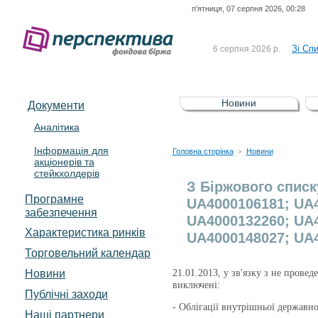
п'ятниця, 07 серпня 2026, 00:28
До Сп
4 серпня 2026 р.
відсоткова електронна 
Зі Сп
6 серпня 2026 р.
До Сп
5 серпня 2026 р.
UA4000239099)
Зі сп
5 серпня 2026 р.
Новини
Документи
UA4000232607)
До ув
5 серпня 2026 р.
Аналітика
Інформація для
До Сп
4 серпня 2026 р.
Головна сторінка
Новини
>
акціонерів та
відсоткова електронна 
стейкхолдерів
Зі Сп
6 серпня 2026 р.
З Біржового спис
Програмне
UA4000106181; UA4
забезпечення
UA4000132260; UA4
Характеристика pинків
UA4000148027; UA
Торговельний календар
Новини
21.01.2013, у зв'язку з не прове
виключені:
Публічні заходи
- Облігації внутрішньої державн
Наші партнери