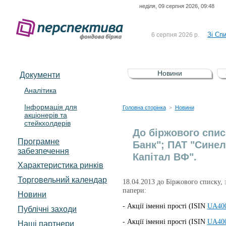
неділя, 09 серпня 2026, 09:48
До Сп
4 серпня 2026 р.
відсоткова електронна 
Зі Сп
6 серпня 2026 р.
До Сп
5 серпня 2026 р.
UA4000239099)
Зі сп
5 серпня 2026 р.
Новини
Документи
UA4000232607)
До ув
5 серпня 2026 р.
Аналітика
Інформація для
До Сп
4 серпня 2026 р.
Головна сторінка
Новини
>
акціонерів та
відсоткова електронна 
стейкхолдерів
Зі Сп
6 серпня 2026 р.
До біржового спис
Програмне
Банк"; ПАТ "Синел
забезпечення
Капітал ВФ".
Характеристика pинків
Торговельний календар
18.04.2013 до Біржового списку, 
папери:
Новини
- Акції іменні прості (ISIN
UA400
Публічні заходи
- Акції іменні прості (ISIN
UA400
Наші партнери