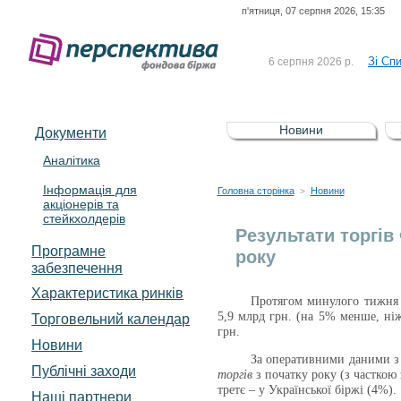
п'ятниця, 07 серпня 2026, 15:35
До Сп
4 серпня 2026 р.
відсоткова електронна 
Зі Сп
6 серпня 2026 р.
До Сп
5 серпня 2026 р.
UA4000239099)
Зі сп
5 серпня 2026 р.
Новини
Документи
UA4000232607)
До ув
5 серпня 2026 р.
Аналітика
Інформація для
До Сп
4 серпня 2026 р.
Головна сторінка
Новини
>
акціонерів та
відсоткова електронна 
стейкхолдерів
Зі Сп
6 серпня 2026 р.
Результати торгів
Програмне
року
забезпечення
Характеристика pинків
Протягом минулого тижня (
5,9 млрд грн. (на 5% менше, ніж
Торговельний календар
грн.
Новини
За оперативними даними з 
Публічні заходи
торгів
з початку року
(з часткою
третє – у Української біржі (4%).
Наші партнери