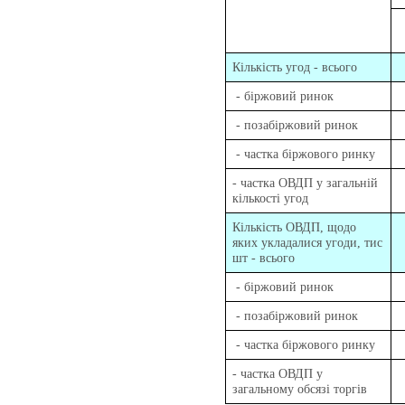
Кількість угод - всього
- біржовий ринок
- позабіржовий ринок
- частка біржового ринку
- частка ОВДП у загальній
кількості угод
Кількість ОВДП, щодо
яких укладалися угоди, тис
шт - всього
- біржовий ринок
- позабіржовий ринок
- частка біржового ринку
- частка ОВДП у
загальному обсязі торгів