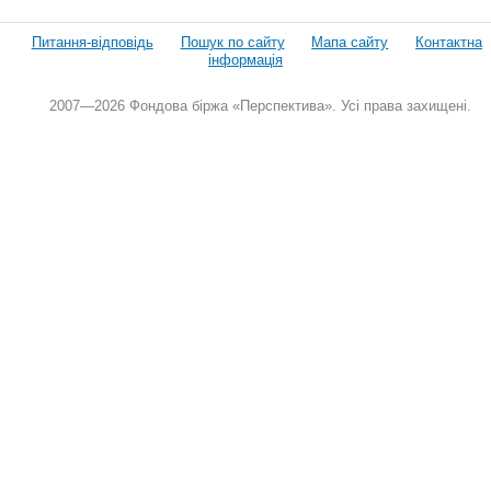
Питання-відповідь
Пошук по сайту
Мапа сайту
Контактна
інформація
2007—2026 Фондова біржа «Перспектива». Усі права захищені.