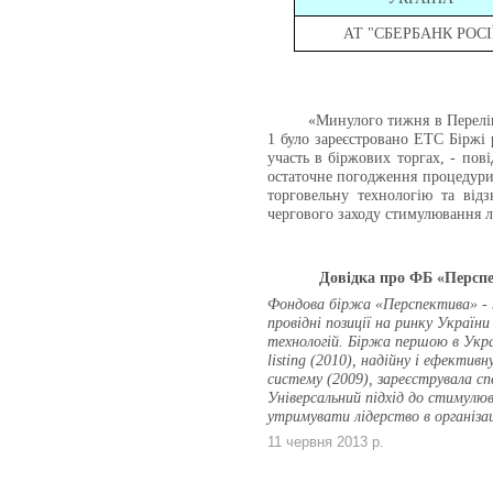
АТ "СБЕРБАНК РОСІ
«Минулого тижня в Перелі
1 було зареєстровано ЕТС Біржі
участь в біржових торгах, - по
остаточне погодження процедури
торговельну технологію та від
чергового заходу стимулювання лі
Довідка про ФБ «Персп
Фондова біржа «Перспектива» - те
провідні позиції на ринку Україн
технологій. Біржа першою в Украї
listing (2010), надійну і ефектив
систему (2009), зареєструвала сп
Універсальний підхід до стимулю
утримувати лідерство в організа
11 червня 2013 р.