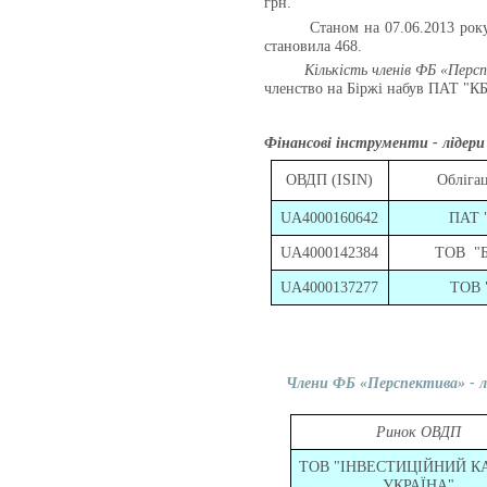
грн.
Станом на 07.06.2013 ро
становила 468.
Кількість членів ФБ «Перс
членство на Біржі набув ПАТ "
Фінансові інструменти - лідери 
ОВДП (ISIN)
Облігац
UA4000160642
ПАТ 
UA4000142384
ТОВ
"
UA4000137277
ТОВ 
Члени ФБ «Перспектива»
- 
Ринок ОВДП
ТОВ "ІНВЕСТИЦІЙНИЙ К
УКРАЇНА"