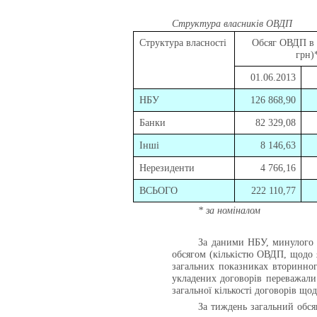
Структура власників ОВДП
Структура власності
Обсяг ОВДП в 
грн)
01.06.2013
НБУ
126 868,90
Банки
82 329,08
Інші
8 146,63
Нерезиденти
4 766,16
ВСЬОГО
222 110,77
* за номіналом
За даними НБУ, минулого 
обсягом (кількістю ОВДП, щодо я
загальних показниках вторинног
укладених договорів переважали
загальної кількості договорів щ
За тиждень загальний обся