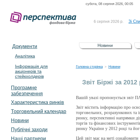
субота, 08 серпня 2026, 00:05
До Сп
4 серпня 2026 р.
відсоткова електронна 
Зі Сп
6 серпня 2026 р.
До Сп
5 серпня 2026 р.
UA4000239099)
Зі сп
5 серпня 2026 р.
Новини
Документи
UA4000232607)
До ув
5 серпня 2026 р.
Аналітика
Інформація для
До Сп
4 серпня 2026 р.
Головна сторінка
Новини
>
акціонерів та
відсоткова електронна 
стейкхолдерів
Зі Сп
6 серпня 2026 р.
Звіт Біржі за 2012 
Програмне
забезпечення
Вашій увазі пропонується звіт П
Характеристика pинків
Звіт містить інформацію про основ
Торговельний календар
торговельних, розрахункових та 
ринку, перспективні напрямки ді
Новини
торгів та фінансових інструмент
ринку України у 2012 році та йо
Публічні заходи
Наші партнери
Цей звіт має на меті ознайомити