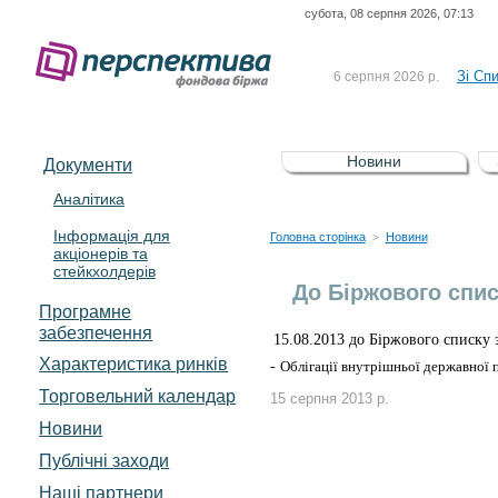
субота, 08 серпня 2026, 07:13
До Сп
4 серпня 2026 р.
відсоткова електронна 
Зі Сп
6 серпня 2026 р.
До Сп
5 серпня 2026 р.
UA4000239099)
Зі сп
5 серпня 2026 р.
Новини
Документи
UA4000232607)
До ув
5 серпня 2026 р.
Аналітика
Інформація для
До Сп
4 серпня 2026 р.
Головна сторінка
Новини
>
акціонерів та
відсоткова електронна 
стейкхолдерів
Зі Сп
6 серпня 2026 р.
До Біржового спи
Програмне
забезпечення
15.08.2013 до Біржового списку з
Характеристика pинків
-
Облігації внутрішньої державної 
Торговельний календар
15 серпня 2013 р.
Новини
Публічні заходи
Наші партнери