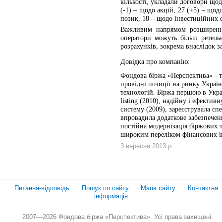
кількості, укладали договори щод
(-1) – щодо акцій, 27 (+5) – щод
позик, 18 – щодо інвестиційних с
Важливим напрямом розширення 
оператори можуть більш ретель
розрахунків, зокрема внаслідок 
Довідка про компанію:
Фондова біржа «Перспектива» - те
провідні позиції на ринку Украї
технологій. Біржа першою в Украї
listing (2010), надійну і ефектив
систему (2009), зареєструвала спе
впровадила додаткове забезпеченн
постійна модернізація біржових т
широким переліком фінансових і
3 вересня 2013 р.
Питання-відповідь
Пошук по сайту
Мапа сайту
Контактна
інформація
2007—2026 Фондова біржа «Перспектива». Усі права захищені.