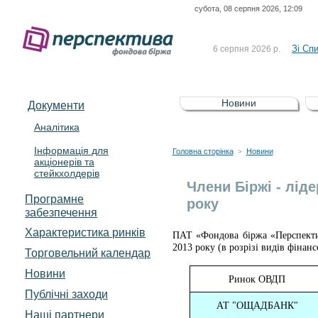
субота, 08 серпня 2026, 12:09
До Сп
4 серпня 2026 р.
відсоткова електронна 
Зі Сп
6 серпня 2026 р.
До Сп
5 серпня 2026 р.
UA4000239099)
Зі сп
5 серпня 2026 р.
Новини
Документи
UA4000232607)
До ув
5 серпня 2026 р.
Аналітика
Інформація для
До Сп
4 серпня 2026 р.
Головна сторінка
Новини
>
акціонерів та
відсоткова електронна 
стейкхолдерів
Зі Сп
6 серпня 2026 р.
Члени Біржі - лід
Програмне
року
забезпечення
Характеристика pинків
ПАТ «Фондова біржа «Перспектив
2013 року (в розрізі видів фінанс
Торговельний календар
Новини
Ринок ОВДП
Публічні заходи
АТ "ОЩАДБАНК"
Наші партнери