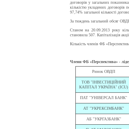
договорів у загальних показника
кількістю укладених договорів п
97,74% загальної кількості дого
За тиждень загальний обсяг ОВДП
Станом на 20.0
9
.2013 року кіл
становила 507. Капіталізація акц
Кількість членів ФБ «Перспектив
Члени ФБ «Перспектива» - лідер
Ринок ОВДП
ТОВ "ІНВЕСТИЦІЙНИЙ
КАПІТАЛ УКРАЇНА"
(
ICU
)
ПАТ "УНІВЕРСАЛ БАНК"
АТ "УКРЕКСІМБАНК"
АБ "УКРГАЗБАНК"