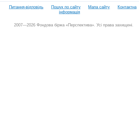
Питання-відповідь
Пошук по сайту
Мапа сайту
Контактна
інформація
2007—2026 Фондова біржа «Перспектива». Усі права захищені.