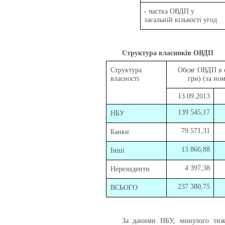
- частка ОВДП у
загальній кількості угод
Структура власників ОВДП
Структура
Обсяг ОВДП в о
власності
грн) (за но
13.09.2013
139 545,17
НБУ
79 571,31
Банки
13 866,88
Інші
4 397,38
Нерезиденти
237 380,75
ВСЬОГО
За даними НБУ, минулого тиж