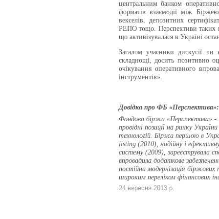
центральним банком оперативно
форматів взаємодії між Біржею
векселів, депозитних сертифіка
РЕПО тощо. Перспективи таких н
що активізувалася в Україні оста
Загалом учасники дискусії чи 
складнощі, досить позитивно о
очікування оперативного впров
інструментів».
Довідка про ФБ «Перспектива»:
Фондова біржа «Перспектива» - те
провідні позиції на ринку Україн
технологій. Біржа першою в Украї
listing (2010), надійну і ефектив
систему (2009), зареєструвала сп
впровадила додаткове забезпеченн
постійна модернізація біржових 
широким переліком фінансових ін
24 вересня 2013 р.