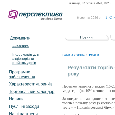
п'ятниця, 07 серпня 2026, 18:25
До Сп
4 серпня 2026 р.
відсоткова електронна 
Зі Сп
6 серпня 2026 р.
До Сп
5 серпня 2026 р.
UA4000239099)
Зі сп
5 серпня 2026 р.
Новини
Документи
UA4000232607)
До ув
5 серпня 2026 р.
Аналітика
Інформація для
До Сп
4 серпня 2026 р.
Головна сторінка
Новини
>
акціонерів та
відсоткова електронна 
стейкхолдерів
Зі Сп
6 серпня 2026 р.
Результати торгів
Програмне
року
забезпечення
Характеристика pинків
Протягом минулого тижня (
16
-
2
млрд. грн. (на
10
% менше, ніж по
Торговельний календар
Новини
За оперативними даними з інте
торгів з початку року (з частко
Публічні заходи
третє – у Придніпровської біржі 
Наші партнери