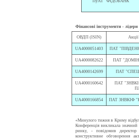
П
у
АТ "ФІДОБАНК"
Фінансові інструменти - лідери 
ОВДП (ISIN)
Акції
UA4000051403
ПАТ "ПІВДЕН
UA4000082622
ПАТ "ДОМІ
UA4000142699
ПАТ "СПЕ
UA4000160642
ПАТ "ЗНВКІ
П
UA4000166854
ПАТ ЗНВКІФ "
«Минулого тижня в Криму відбул
Конференція викликала значний і
ринку, - повідомив директор
конструктивне обговорення а