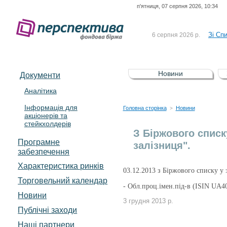
п'ятниця, 07 серпня 2026, 10:34
До Сп
4 серпня 2026 р.
відсоткова електронна 
Зі Сп
6 серпня 2026 р.
До Сп
5 серпня 2026 р.
UA4000239099)
Зі сп
5 серпня 2026 р.
Новини
Документи
UA4000232607)
До ув
5 серпня 2026 р.
Аналітика
Інформація для
До Сп
4 серпня 2026 р.
Головна сторінка
Новини
>
акціонерів та
відсоткова електронна 
стейкхолдерів
Зі Сп
6 серпня 2026 р.
З Біржового списк
Програмне
залізниця".
забезпечення
Характеристика pинків
03
.12
.2013 з Біржового списку у 
Торговельний календар
-
Обл.проц.імен.під-в (ISIN UA4
Новини
3 грудня 2013 р.
Публічні заходи
Наші партнери