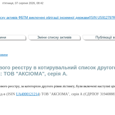
п'ятниця, 07 серпня 2026, 08:42
иску активів регульованого фондового ринку (РФР) включена Корпоративн
иску активів ФБТМ виключені облігації іноземної держави(ISIN US912797
иску активів РФР включені Облігація внутрішніх державних позик Україн
иску активів РФР виключені Облігація внутрішніх державних позик Україн
ини
Зміни списку активів
Публікації 
аги власників облігацій ISIN UA5000008459 серії В ТОВ"ФАСТФІНАНС"
иску активів регульованого фондового ринку (РФР) включена Корпоративн
овини
иску активів ФБТМ виключені облігації іноземної держави(ISIN US912797
вого реєстру в котирувальний список другого
в: ТОВ "АКСІОМА", серія А.
вого реєстру, за категорією другого рівня лістингу, були включені наступні ці
ід-в (ISIN
UA4000121214
) ТОВ "АКСІОМА", серія А (ЄДРПОУ 31940888)