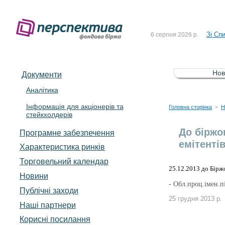
До Сп
4 серпня 2026 р.
Зі Сп
6 серпня 2026 р.
До Сп
5 серпня 2026 р.
Зі сп
5 серпня 2026 р.
Нов
Документи
До ув
5 серпня 2026 р.
Аналітика
Інформація для акціонерів та
До Сп
4 серпня 2026 р.
Головна сторінка
Н
>
стейкхолдерів
Зі Сп
6 серпня 2026 р.
До біржо
Програмне забезпечення
емітенті
Характеристика pинків
Торговельний календар
25.12.2013 до Біржо
Новини
- Обл.проц.імен.п
Публічні заходи
25 грудня 2013 р.
Наші партнери
Корисні посилання