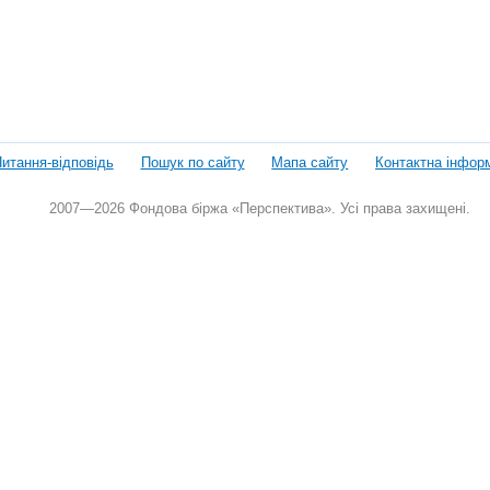
итання-відповідь
Пошук по сайту
Мапа сайту
Контактна інфор
2007—2026 Фондова біржа «Перспектива». Усі права захищені.