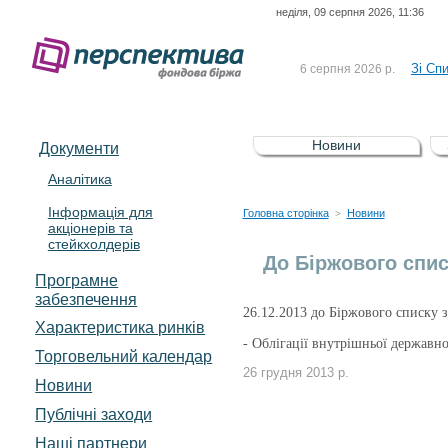
неділя, 09 серпня 2026, 11:36
До Сп
4 серпня 2026 р.
відсоткова електронна 
Зі Сп
6 серпня 2026 р.
До Сп
5 серпня 2026 р.
UA4000239099)
Зі сп
5 серпня 2026 р.
Новини
Документи
UA4000232607)
До ув
5 серпня 2026 р.
Аналітика
Інформація для
До Сп
4 серпня 2026 р.
Головна сторінка
Новини
>
акціонерів та
відсоткова електронна 
стейкхолдерів
Зі Сп
6 серпня 2026 р.
До Біржового спи
Програмне
забезпечення
26.12.2013 до Біржового списку за
Характеристика pинків
-
Облігації внутрішньої державн
Торговельний календар
26 грудня 2013 р.
Новини
Публічні заходи
Наші партнери