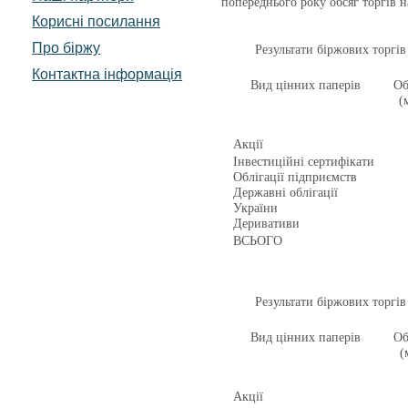
попереднього року обсяг торгів на
Корисні посилання
Про біржу
Результати біржових торгів
Контактна інформація
Вид цінних паперів
Об
(
Акції
Інвестиційні сертифікати
Облігації підприємств
Державні облігації
України
Деривативи
ВСЬОГО
Результати біржових торгів 
Вид цінних паперів
Об
(
Акції