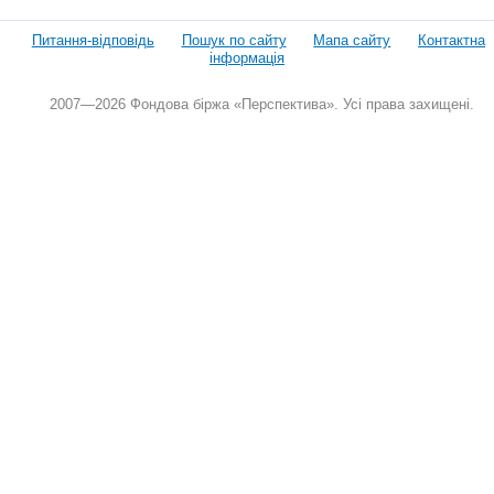
Питання-відповідь
Пошук по сайту
Мапа сайту
Контактна
інформація
2007—2026 Фондова біржа «Перспектива». Усі права захищені.