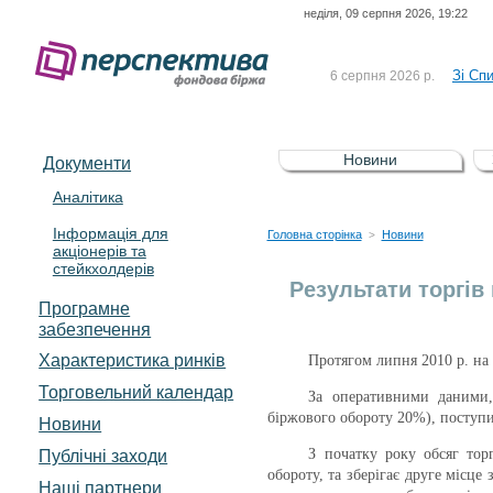
неділя, 09 серпня 2026, 19:22
До Сп
4 серпня 2026 р.
відсоткова електронна 
Зі Сп
6 серпня 2026 р.
До Сп
5 серпня 2026 р.
UA4000239099)
Зі сп
5 серпня 2026 р.
Новини
Документи
UA4000232607)
До ув
5 серпня 2026 р.
Аналітика
Інформація для
До Сп
4 серпня 2026 р.
Головна сторінка
Новини
>
акціонерів та
відсоткова електронна 
стейкхолдерів
Зі Сп
6 серпня 2026 р.
Результати торгів
Програмне
забезпечення
Характеристика pинків
Протягом липня 2010 р. на 
Торговельний календар
За оперативними даними, 
біржового обороту 20%), поступ
Новини
З початку року обсяг тор
Публічні заходи
обороту, та зберігає друге місце
Наші партнери