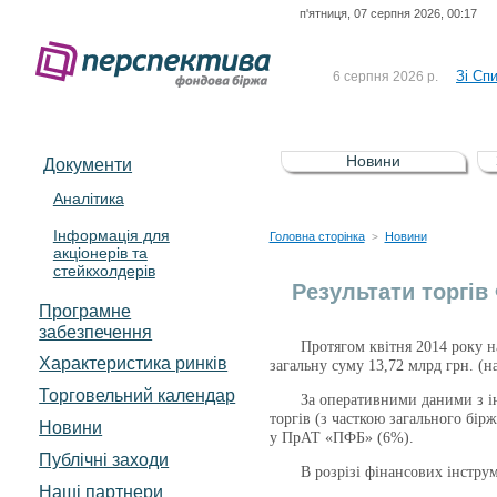
п'ятниця, 07 серпня 2026, 00:17
До Сп
4 серпня 2026 р.
відсоткова електронна 
Зі Сп
6 серпня 2026 р.
До Сп
5 серпня 2026 р.
UA4000239099)
Зі сп
5 серпня 2026 р.
Новини
Документи
UA4000232607)
До ув
5 серпня 2026 р.
Аналітика
Інформація для
До Сп
4 серпня 2026 р.
Головна сторінка
Новини
>
акціонерів та
відсоткова електронна 
стейкхолдерів
Зі Сп
6 серпня 2026 р.
Результати торгів
Програмне
забезпечення
Протягом квітня 2014 року на Ф
Характеристика pинків
загальну суму 13,72 млрд грн. (н
Торговельний календар
За оперативними даними з інтер
торгів (з часткою загального бі
Новини
у ПрАТ «ПФБ» (6%).
Публічні заходи
В розрізі фінансових інструмен
Наші партнери