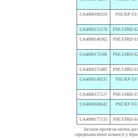
UA4000180210
PSE/KP-S3/
UA4000151278
PSE/UIRD-S2
UA4000140362
PSE/UIRD-S1
UA4000172506
PSE/UIRD-S2
UA4000155485
PSE/UIRD-S1
UA4000149231
PSE/KP-S3/
UA4000157127
PSE/UIRD-S3
UA4000160642
PSE/KP-S5/
UA4000177133
PSE/UIRD-S4
Загалом протягом квітня догово
середньомісячної кількості у бір