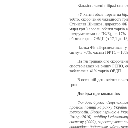
Кількість членів Біржі станом 
«У квітні обсяг торгів на бірж
тобто, скорочення ліквідності тр
Станіслав Шишков, директор ФБ «
млрд грн.) зросли обсяги торгів
інструментами на ПФБ), на 17% -
обсяги торгів ОВДП (з 17,1 до 15
Частка ФБ «Перспектива». у заг
сягнула 76%; частка ПФТС – 18%;
На тлі триваючого скорочення т
спостерігалася на ринку РЕПО, об
забезпечив 41% торгів ОВДП.
В останній день квітня показни
грн».
Довідка про компанію:
Фондова біржа «Перспектива»
провідні позиції на ринку Україн
технологій. Біржа першою в Украї
listing (2010), надійну і ефектив
систему (2009), зареєструвала сп
впровадила додаткове забезпеченн