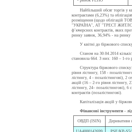
- ринок РЕПО
Найбільший обсяг торгів у квіт
контрактами (6,23%) та облігаці
розміщення (щодо облігацій 
"УКРАЇНА", АТ "ТРЕСТ ЖИТЛОБУ
ф’ючерсних контрактів, яких прот
ринку заявок, 36,94% - на ринку
У квітні до біржового списку
Станом на 30.04.2014 кількість
становила 664. З них: 160 – 1-го р
Структура біржового списку: 159
рівня лістингу, 158 - позалістинго
лістингу, 4 - позалістингові), 2 с
акцій (16 – 2-го рівня лістингу, 2
лістингу, 24– позалістингові), 6 
контрактів (позалістингові).
Капіталізація акцій у біржовом
Фінансові інструменти - лі
ОВДП (ISIN)
Деривативи (
UA4000142699
PSE/KP-S5/