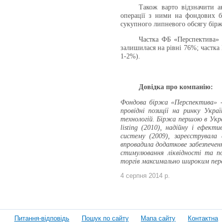
Також варто відзначити а
операції з ними на фондових бі
сукупного липневого обсягу бірж
Частка ФБ «Перспектива» у
залишилася на рівні 76%; частка
1-2%).
Довідка про компанію:
Фондова біржа «Перспектива» - 
провідні позиції на ринку Укра
технологій. Біржа першою в Украї
listing (2010), надійну і ефект
систему (2009), зареєструвала 
впровадила додаткове забезпечен
стимулювання ліквідності та по
торгів максимально широким пере
4 серпня 2014 р.
Питання-відповідь
Пошук по сайту
Мапа сайту
Контактна