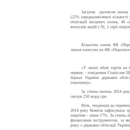
Загалом протягом липня
(25% середньомісячної кількості
облігацій
місцевих
позик, 46 се
випусків акцій (-9), 1 серії опці
Кількість членів
ФБ «Перс
липня членство на ФБ «Перспе
«У липні обсяг торгів на
червня, - повідомив Станіслав Ш
біржах України державні обліг
показнику».
За січень-липень 2014 ро
сягнув 250 млрд грн.
Втім, тенденція до переви
2014 року Комісія зафіксувала з
півріччя – лише 17%. За січень-
фінансовим інструментом, за яки
року, є державні облігації Україн