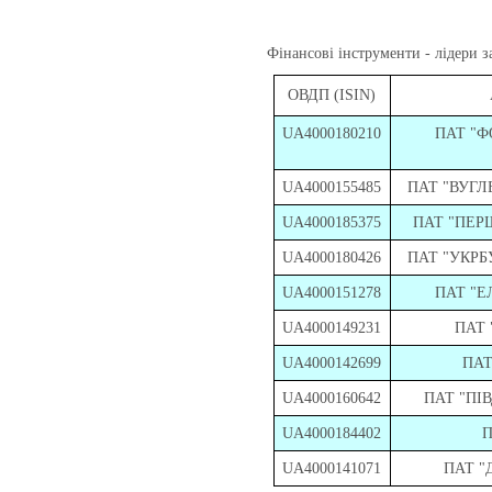
Фінансові інструменти - лідери з
ОВДП (ISIN)
UA4000180210
ПАТ "Ф
UA4000155485
ПАТ "ВУГ
UA4000185375
ПАТ "ПЕР
UA4000180426
ПАТ "УКР
UA4000151278
ПАТ "Е
UA4000149231
ПАТ 
UA4000142699
ПАТ
UA4000160642
ПАТ "ПІ
UA4000184402
П
UA4000141071
ПАТ "