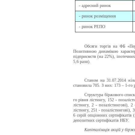
- адресний ринок
- ринок розміщення
- ринок РЕПО
Обсяги торгів на
ФБ «Пе
Позитивною динамікою характер
підприємств (на 22%), іпотечних
5,6 рази).
Станом на 31.07.2014
кіл
становила 705. З них: 173 – 1-го р
Структура біржового списку
го рівня лістингу, 152 - позаліст
лістингу, 2 - позалістингові), 2
лістингу, 251 - позалістингові), 
6 серій опціонних сертифікатів (
депозитних сертифікатів НБУ.
Капіталізація акцій у бірж