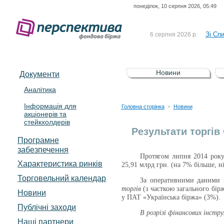
понеділок, 10 серпня 2026, 05:49
До Сп
4 серпня 2026 р.
відсоткова електронна 
Зі Сп
6 серпня 2026 р.
До Сп
5 серпня 2026 р.
UA4000239099)
Зі сп
5 серпня 2026 р.
Новини
Документи
UA4000232607)
До ув
5 серпня 2026 р.
Аналітика
Інформація для
До Сп
4 серпня 2026 р.
Головна сторінка
Новини
>
акціонерів та
відсоткова електронна 
стейкхолдерів
Зі Сп
6 серпня 2026 р.
Результати торгів
Програмне
забезпечення
Протягом липня 201
4
року
Характеристика pинків
25,91 млрд грн.
(на 7% більше, н
Торговельний календар
За оперативними даними з
торгів
(з часткою загального бі
Новини
у ПАТ «Українська біржа» (3%).
Публічні заходи
В
розрізі фінансових інстр
Наші партнери