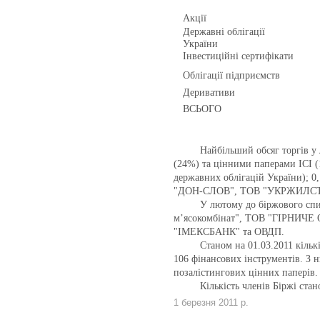
Акції
Державні облігації
України
Інвестиційні сертифікати
Облігації підприємств
Деривативи
ВСЬОГО
Найбільший обсяг торгів у
(24%) та цінними паперами ІСІ (
державних облігацій України); 0
"ДОН-СЛОВ", ТОВ "УКРЖИЛС
У лютому до біржового сп
м’ясокомбінат", ТОВ "ГІРНИЧЕ 
"ІМЕКСБАНК" та ОВДП.
Станом на 01.03.2011 кільк
106 фінансових інструментів. З н
позалістингових цінних паперів.
Кількість членів Біржі ста
1 березня 2011 р.