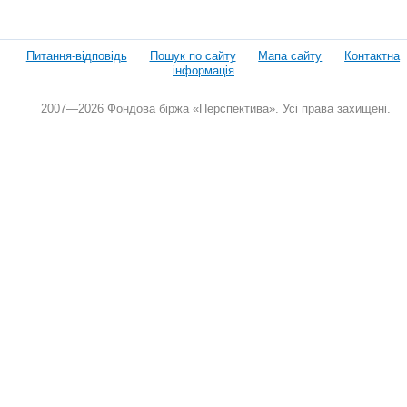
Питання-відповідь
Пошук по сайту
Мапа сайту
Контактна
інформація
2007—2026 Фондова біржа «Перспектива». Усі права захищені.