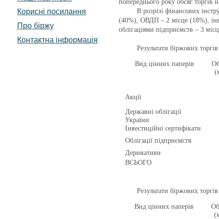
попереднього року обсяг торгів на
Корисні посилання
В розрізі фінансових інстр
(40%), ОВДП – 2 місце (18%), ін
Про біржу
облігаціями підприємств – 3 місц
Контактна інформація
Результати біржових торгів
Вид цінних паперів
Об
(
Акції
Державні облігації
України
Інвестиційні сертифікати
Облігації підприємств
Деривативи
ВСЬОГО
Результати біржових торгів
Вид цінних паперів
Об
(