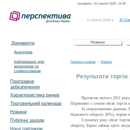
понеділок, 10 серпня 2026, 15:28
До Сп
4 серпня 2026 р.
відсоткова електронна 
Зі Сп
6 серпня 2026 р.
До Сп
5 серпня 2026 р.
UA4000239099)
Зі сп
5 серпня 2026 р.
Новини
Документи
UA4000232607)
До ув
5 серпня 2026 р.
Аналітика
Інформація для
До Сп
4 серпня 2026 р.
Головна сторінка
Новини
>
акціонерів та
відсоткова електронна 
стейкхолдерів
Зі Сп
6 серпня 2026 р.
Результати торгів 
Програмне
забезпечення
Характеристика pинків
Протягом лютого 2011 року
Торговельний календар
Порівняно з січнем обсяг торгів н
За оперативними даними, Бі
Новини
біржового обороту 30%), перше м
Публічні заходи
З початку року обсяг торгі
обороту, Біржа займає третє місц
Наші партнери