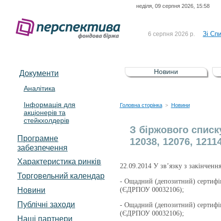
неділя, 09 серпня 2026, 15:58
До Сп
4 серпня 2026 р.
відсоткова електронна 
Зі Сп
6 серпня 2026 р.
До Сп
5 серпня 2026 р.
UA4000239099)
Зі сп
5 серпня 2026 р.
Новини
Документи
UA4000232607)
До ув
5 серпня 2026 р.
Аналітика
Інформація для
До Сп
4 серпня 2026 р.
Головна сторінка
Новини
>
акціонерів та
відсоткова електронна 
стейкхолдерів
Зі Сп
6 серпня 2026 р.
З біржового списк
Програмне
12038, 12076, 12114
забезпечення
Характеристика pинків
22.09.2014 У зв’язку з закінченн
Торговельний календар
- Ощадний (депозитний) сертифі
Новини
(ЄДРПОУ 00032106);
Публічні заходи
- Ощадний (депозитний) сертифі
(ЄДРПОУ 00032106);
Наші партнери