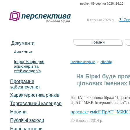
неділя, 09 серпня 2026, 14:10
До Сп
4 серпня 2026 р.
відсоткова електронна 
Зі Сп
6 серпня 2026 р.
До Сп
5 серпня 2026 р.
UA4000239099)
Зі сп
5 серпня 2026 р.
Новини
Документи
UA4000232607)
До ув
5 серпня 2026 р.
Аналітика
Інформація для
До Сп
4 серпня 2026 р.
Головна сторінка
Новини
>
акціонерів та
відсоткова електронна 
стейкхолдерів
Зі Сп
6 серпня 2026 р.
На Біржі буде про
Програмне
цільових іменних 
забезпечення
Характеристика pинків
На ПАТ "Фондова біржа "Перспек
ПрАТ "МЖК Інтернаціоналіст", с
Торговельний календар
Новини
проспект емісії ПрАТ "МЖК Ін
Публічні заходи
20 березня 2014 р.
Наші партнери