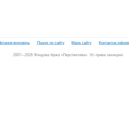
итання-відповідь
Пошук по сайту
Мапа сайту
Контактна інфор
2007—2026 Фондова біржа «Перспектива». Усі права захищені.