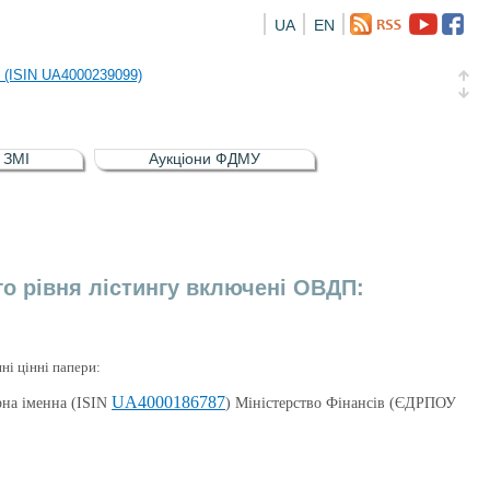
UA
EN
риств
и (ISIN UA4000239099)
и (ISIN UA4000232607)
в ЗМІ
Аукціони ФДМУ
а облігація відсоткова електронна іменна (ISIN UA5000016726)
риств
и (ISIN UA4000239099)
о рівня лістингу включені ОВДП:
ні цінні папери:
UA4000186787
рна іменна (ISIN
) Міністерство Фінансів (ЄДРПОУ