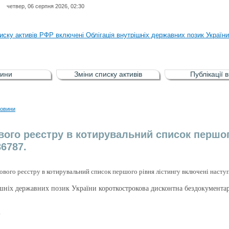
четвер, 06 серпня 2026, 02:30
ня НКЦПФР від 04.08.2026 р.стосовно обігу цінних паперів окремих това
иску активів РФР включені Облігація внутрішніх державних позик Україн
иску активів РФР виключені Облігація внутрішніх державних позик Україн
аги власників облігацій ISIN UA5000008459 серії В ТОВ"ФАСТФІНАНС"
ини
Зміни списку активів
Публікації 
иску активів регульованого фондового ринку (РФР) включена Корпоративн
ня НКЦПФР від 04.08.2026 р.стосовно обігу цінних паперів окремих това
овини
иску активів РФР включені Облігація внутрішніх державних позик Україн
вого реєстру в котирувальний список першог
6787.
ового реєстру в котирувальний список першого рівня лістингу включені наступ
ішніх державних позик України короткострокова дисконтна бездокумента
.