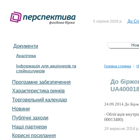
Рішен
4 серпня 2026 р.
До Сп
5 серпня 2026 р.
Зі сп
5 серпня 2026 р.
До ув
5 серпня 2026 р.
Нов
Документи
До Сп
4 серпня 2026 р.
Аналітика
Інформація для акціонерів та
Рішен
4 серпня 2026 р.
Головна сторінка
Н
>
стейкхолдерів
До Сп
5 серпня 2026 р.
До біржо
Програмне забезпечення
UA400018
Характеристика pинків
Торговельний календар
24.09.2014 До Бірж
Новини
-
Облігація внутр
Публічні заходи
00013480).
Наші партнери
24 вересня 2014 р
Корисні посилання