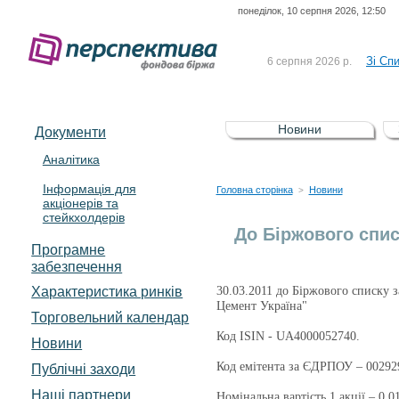
понеділок, 10 серпня 2026, 12:50
До Сп
4 серпня 2026 р.
відсоткова електронна 
Зі Сп
6 серпня 2026 р.
До Сп
5 серпня 2026 р.
UA4000239099)
Зі сп
5 серпня 2026 р.
Новини
Документи
UA4000232607)
До ув
5 серпня 2026 р.
Аналітика
Інформація для
До Сп
4 серпня 2026 р.
Головна сторінка
Новини
>
акціонерів та
відсоткова електронна 
стейкхолдерів
Зі Сп
6 серпня 2026 р.
До Біржового спис
Програмне
забезпечення
Характеристика pинків
30
.03.2011 до Біржового списку 
Цемент Україна
"
Торговельний календар
Код ISIN - UA4000052740
.
Новини
Код емітента за ЄДРПОУ – 00292
Публічні заходи
Наші партнери
Номінальна вартість 1 акції –
0
,0