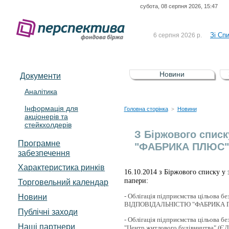
субота, 08 серпня 2026, 15:47
До Сп
4 серпня 2026 р.
відсоткова електронна 
Зі Сп
6 серпня 2026 р.
До Сп
5 серпня 2026 р.
UA4000239099)
Зі сп
5 серпня 2026 р.
Новини
Документи
UA4000232607)
До ув
5 серпня 2026 р.
Аналітика
Інформація для
До Сп
4 серпня 2026 р.
Головна сторінка
Новини
>
акціонерів та
відсоткова електронна 
стейкхолдерів
Зі Сп
6 серпня 2026 р.
З Біржового списк
Програмне
"ФАБРИКА ПЛЮС"; 
забезпечення
Характеристика pинків
16.10.2014 з Біржового списку у 
папери:
Торговельний календар
- Облігація підприємства цільов
Новини
ВІДПОВІДАЛЬНІСТЮ "ФАБРИКА П
Публічні заходи
- Облігація підприємства цільова 
Наші партнери
"Центр житлового будівництва" (Є