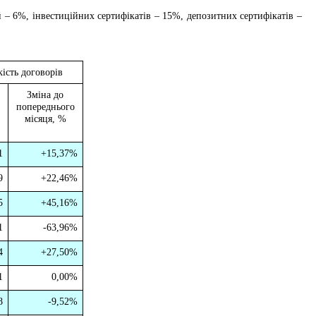
– 6%, інвестиційних сертифікатів – 15%, депозитних сертифікатів –
кість договорів
Зміна до
попереднього
місяця, %
1
+
15,37%
9
+
22,46%
5
+
45,16%
1
-63,96%
4
+
27,50%
1
0,00%
8
-9,52%