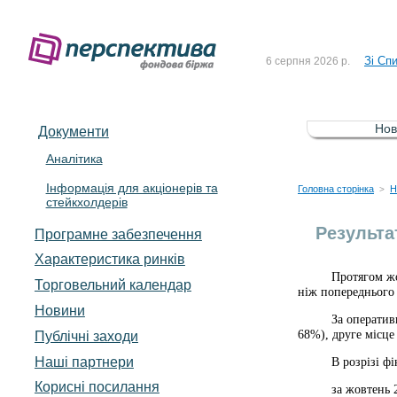
До Сп
4 серпня 2026 р.
Зі Сп
6 серпня 2026 р.
До Сп
5 серпня 2026 р.
Зі сп
5 серпня 2026 р.
Нов
Документи
До ув
5 серпня 2026 р.
Аналітика
Інформація для акціонерів та
До Сп
4 серпня 2026 р.
Головна сторінка
Н
>
стейкхолдерів
Зі Сп
6 серпня 2026 р.
Результа
Програмне забезпечення
Характеристика pинків
Протягом ж
Торговельний календар
ніж попереднього 
Новини
За оператив
68
%), друге місц
Публічні заходи
Наші партнери
В
розрізі фі
Корисні посилання
за жовтень 