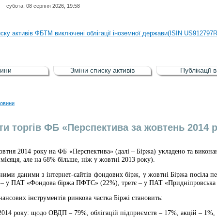
субота, 08 серпня 2026, 19:58
иску активів регульованого фондового ринку (РФР) включена Корпоративн
иску активів ФБТМ виключені облігації іноземної держави(ISIN US912797
иску активів РФР включені Облігація внутрішніх державних позик Україн
иску активів РФР виключені Облігація внутрішніх державних позик Україн
ини
Зміни списку активів
Публікації 
аги власників облігацій ISIN UA5000008459 серії В ТОВ"ФАСТФІНАНС"
иску активів регульованого фондового ринку (РФР) включена Корпоративн
овини
иску активів ФБТМ виключені облігації іноземної держави(ISIN US912797
ти торгів ФБ «Перспектива за жовтень 2014 р
овтня 201
4
року на ФБ «Перспектива» (далі – Біржа) укладено та викона
місяця, але на
6
8% більше, ніж у жовтні 2013 року).
ними даними з інтернет-сайтів фондових бірж,
у жовтні Біржа посіла п
е – у ПАТ «Фондова біржа ПФТС» (
22
%), третє – у ПАТ «Придніпровська
нансових інструментів ринкова частка Біржі становить:
2014 року:
щодо ОВДП – 79%, облігацій підприємств – 17%, акцій – 1%, 