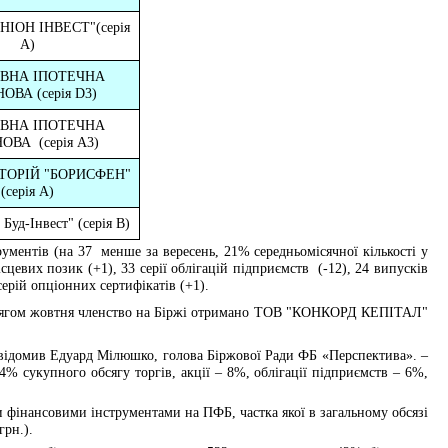
НІОН ІНВЕСТ"(серія
А)
ВНА ІПОТЕЧНА
НОВА
(серія
D3)
ВНА ІПОТЕЧНА
НОВА
(серія
A
3)
ТОРІЙ "БОРИСФЕН"
(серія
A
)
Буд-Інвест" (серія
B
)
рументів (на 37
менше за вересень, 21% середньомісячної кількості у
ісцевих
позик (+1), 33 серії облігацій підприємств
(-12), 24 випусків
серій опціонних сертифікатів (+1).
отягом жовтня членство на Біржі отримано ТОВ "КОНКОРД КЕПІТАЛ"
відомив Едуард Мілюшко, голова Біржової Ради ФБ «Перспектива». –
4% сукупного обсягу торгів, акції – 8%, облігації підприємств – 6%,
и фінансовими інструментами на ПФБ, частка якої в загальному обсязі
грн.).