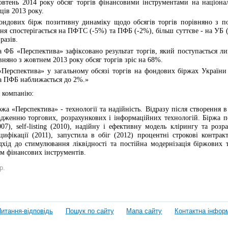
жовтень 2014 року обсяг торгів фінансовими інструментами на націон
ців 2013 року.
фондових бірж позитивну динаміку щодо обсягів торгів порівняно з 
ня спостерігається на ПФТС (-5%) та ПФБ (-2%), більш суттєве - на УБ
разів.
 ФБ «Перспектива» зафіксовано результат торгів, який поступається л
вняно з жовтнем 2013 року обсяг торгів зріс на 68%.
Перспектива» у загальному обсязі торгів на фондових біржах України 
ка ПФБ наближається до 2%.»
 компанію:
жа «Перспектива» - технології та надійність. Відразу після створення 
дженню торгових, розрахункових і інформаційних технологій. Біржа п
07), self-listing (2010), надійну і ефективну модель клірингу та розр
ецифікації (2011), запустила в обіг (2012) процентні строкові контра
дхід до стимулювання ліквідності та постійна модернізація біржових 
м фінансових інструментів.
р.
итання-відповідь
Пошук по сайту
Мапа сайту
Контактна інфор