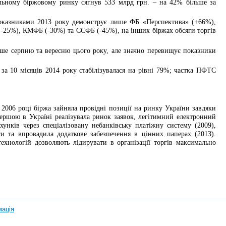
альному біржовому ринку сягнув 533 млрд грн. – на 42% більше за
показниками 2013 року демонструє лише ФБ «Перспектива» (+66%),
 (-25%), КМФБ (-30%) та СЄФБ (-45%), на інших біржах обсяги торгів
ише серпню та вересню цього року, але значно перевищує показники
за 10 місяців 2014 року стабілізувалася на рівні 79%; частка ПФТС
в 2006 році біржа зайняла провідні позиції на ринку України завдяки
ершою в Україні реалізувала ринок заявок, легітимний електронний
ахунків через спеціалізовану небанківську платіжну систему (2009),
кти та впровадила додаткове забезпечення в цінних паперах (2013).
технологій дозволяють лідирувати в організації торгів максимально
мація