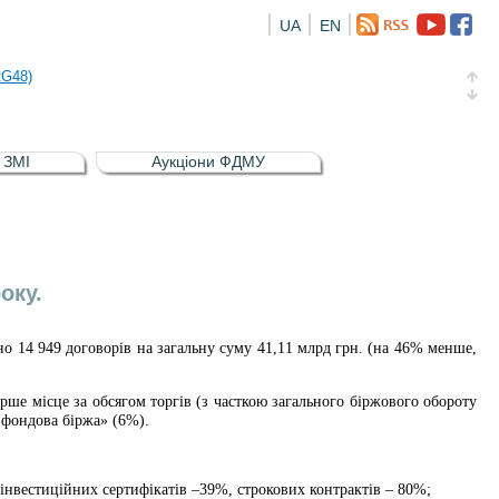
UA
EN
а облігація відсоткова електронна іменна (ISIN UA5000016726)
RG48)
и (ISIN UA4000239099)
и (ISIN UA4000232607)
в ЗМІ
Аукціони ФДМУ
а облігація відсоткова електронна іменна (ISIN UA5000016726)
RG48)
оку.
но 1
4
949
договорів на загальну суму
41
,
1
1 млрд грн.
(на
46
% менше,
ерше місце за обсягом торгів
(з часткою загального біржового обороту
 фондова біржа» (
6
%).
інвестиційних сертифікатів –39%, строкових контрактів – 80%;