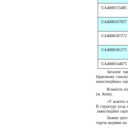
UA4000155485
UA4000167837
UA4000187272
UA4000181275
UA4000144075
Загалом про
біржовому списку)
інвестиційних серт
Кількість чл
(м. Київ).
«У жовтні о
В структурі угод
інвестиційні серт
Значне зрос
торгів акціями на