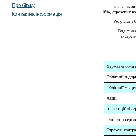
Про біржу
за січень-ж
18%, строкових ко
Контактна інформація
Результати 
Вид фіна
інструм
Державні обліга
Облігації підп
Облігації місце
Акції
Інвестиційні се
Опціонні серти
Строкові контр