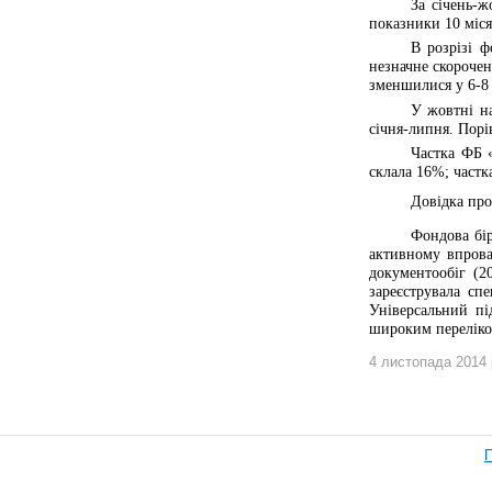
За січень-
показники 10 міся
В розрізі 
незначне скорочен
зменшилися у 6-8 
У жовтні на
січня-липня. Порі
Частка ФБ «
склала 16%; част
Довідка про
Фондова бір
активному впрова
документообіг (20
зареєструвала сп
Універсальний пі
широким переліко
4 листопада 2014 
П