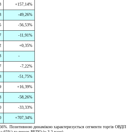
8
+
157,14%
8
-49,26%
5
-56,53%
7
-11,91%
2
+
0,35%
3
-
7
-7,22%
8
-51,75%
9
+
16,39%
8
-58,26%
0
-33,33%
0
+
707,34%
 66%. Позитивною динамікою характеризується сегменти торгів ОВДП
на 65%) та ринок РЕПО (у 3,2 рази).