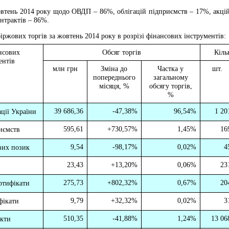
овтень 2014 року
щодо ОВДП – 86%, облігацій підприємств – 17%, акцій 
нтрактів – 86%.
біржових торгів за жовтень 2014 року в розрізі фінансових інструментів:
нсових
Обсяг торгів
Кіль
ентів
млн грн
Зміна до
Частка у
шт.
попереднього
загальному
місяця, %
обсягу торгів,
%
39 686,36
-47,38%
96,54%
1 20
ції України
595,61
+
730,57%
1,45%
16
риємств
9,54
-98,17%
0,02%
4
вих позик
23,43
+
13,20%
0,06%
23
275,73
+
802,32%
0,67%
20
ртифікати
9,79
+
32,32%
0,02%
3
фікати
510,35
-41,88%
1,24%
13 06
акти