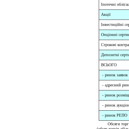
Іпотечні обліга
Акції
Інвестиційні се
Опціонні серти
Строкові контр
Депозитні серт
ВСЬОГО
- ринок заявок
- адресний рин
- ринок розмі
- ринок аукціо
- ринок РЕПО
Обсяги торг
(обсяг торгів збі