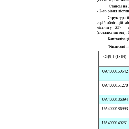
Станом на 
- 2-го рівня лісти
Структура б
серій облігацій мі
лістингу, 237 - 
(позалістингові), 
Капіталізац
Фінансові і
ОВДП (ISIN)
UA4000160642
UA4000151278
UA4000186894
UA4000186993
UA4000149231