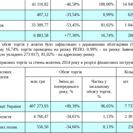
41 110,82
-46,58%
100,00%
14 94
407,12
-33,54%
0,99%
62
33 309,77
-53,45%
81,02%
1 04
ок
6 883,58
+
77,30%
16,74%
20
 обсяг торгів у жовтні
було зафіксовано з державними облігаціями (
ому
16
,
74
% торгів проведено на ринку РЕПО, 0,99% - на ринку Заявок
уло укладено 273 817), 81,02% - на адресному ринку.
біржових торгів за січень-жовтень 2014 року в розрізі фінансових інструм
нсових
Обсяг торгів
Кіль
ентів
млн грн
Зміна до
Частка у
шт.
попереднього
загальному
року, %
обсягу торгів,
%
407 273,93
+
80,39%
96,65%
7 73
ції України
4 760,47
-34,61%
1,13%
2 30
риємств
556,50
-34,66%
0,13%
25
вих позик