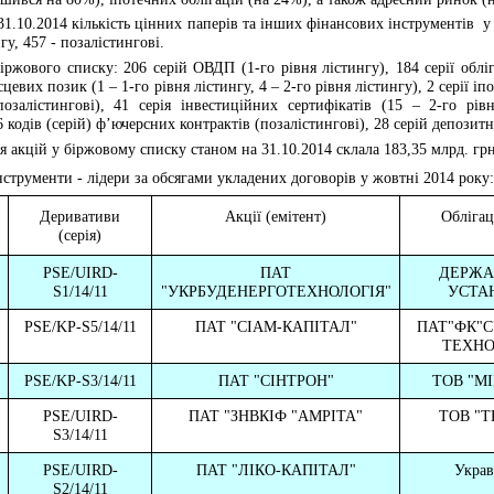
31.10.2014
кількість цінних паперів та інших фінансових інструментів
у
нгу, 457 - позалістингові.
іржового списку: 206 серій ОВДП (1-го рівня лістингу), 184 серії обліг
сцевих позик (1 – 1-го рівня лістингу, 4 – 2-го рівня лістингу), 2 серії і
позалістингові), 41 серія інвестиційних сертифікатів (15 – 2-го рів
6 кодів (серій) ф’ючерсних контрактів (позалістингові), 28 серій депозит
ія акцій у біржовому списку
станом на 31.10.2014 склала 183,35 млрд. грн
нструменти - лідери за обсягами укладених договорів у жовтні 2014 року:
Деривативи
Акції (емітент)
Облігаці
(серія)
PSE/UIRD-
ПАТ
ДЕРЖА
S1/14/11
"УКРБУДЕНЕРГОТЕХНОЛОГІЯ"
УСТАН
PSE/KP-S5/14/11
ПАТ "СІАМ-КАПІТАЛ"
ПАТ"ФК"С
ТЕХНО
PSE/KP-S3/14/11
ПАТ "СІНТРОН"
ТОВ "МІ
PSE/UIRD-
ПАТ "ЗНВКІФ "АМРІТА"
ТОВ "Т
S3/14/11
PSE/UIRD-
ПАТ "ЛІКО-КАПІТАЛ"
Украв
S2/14/11