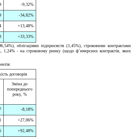
9
-9,32%
9
-34,82%
4
+
13,48%
8
+
33,33%
9
6
,
54
%), облігаціями підприємств (1,4
5
%), строковими контрактами
, 1,24% - на строковому ринку (щодо ф’ючерсних контрактів, яких
ентів:
кість договорів
Зміна до
попереднього
року, %
7
-8,18%
1
+
27,06%
6
+
92,48%