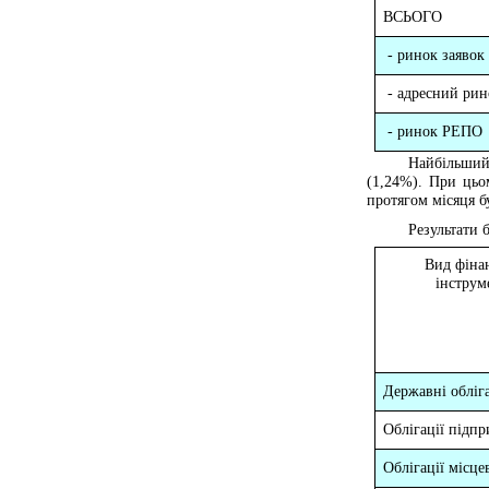
ВСЬОГО
- ринок заявок
- адресний рин
- ринок РЕПО
Найбільший
(
1
,
24
%). При ць
протягом місяця б
Результати 
Вид фіна
інструм
Державні обліга
Облігації підп
Облігації місце