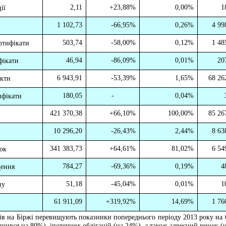
2,11
+
23,88%
0,00%
1
ції
1 102,73
-66,95%
0,26%
4 99
503,74
-58,00%
0,12%
1 48
ртифікати
46,94
-86,09%
0,01%
20
фікати
6 943,91
-53,39%
1,65%
68 26
акти
180,05
-
0,04%
ифікати
421 370,38
+
66,10%
100,00%
85 26
10 296,20
-26,43%
2,44%
8 63
341 383,73
+
64,61%
81,02%
6 54
ок
784,27
-69,36%
0,19%
4
щення
51,18
-45,04%
0,01%
1
ну
61 911,09
+
319,92%
14,69%
1 76
ів на Біржі перевищують показники попереднього періоду 2013 року на
льшився на 80%), іпотечних облігацій (на 24%), а також адресний ринок (