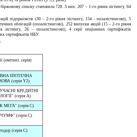
 біржовому списку
становила 728. З них: 207 – 1-го рівня лістингу, 64
ацій підприємств (30 – 2-го рівня лістингу, 154 - позалістингові), 5
потечних облігацій (позалістингові), 252 випуски акцій (15 – 2-го рівня
ня лістингу, 26 – позалістингові), 4 серії опціонних сертифікатів
них сертифікатів НБУ.
.
ї (емітент, серія)
ВНА ІПОТЕЧНА
ОВА (серія Y2
)
УЧАСНІ КРЕДИТНІ
ЛОГІЇ"
(серія
А)
К МЕГА"
(серія
С)
РІУМФ"
(серія
С)
тодор
(серія
С)