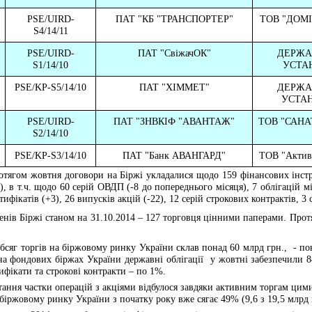
PSE/UIRD-
ПАТ "КБ "ТРАНСПОРТЕР"
ТОВ "ДОМІ
S4/14/11
PSE/UIRD-
ПАТ "СвіжачОК"
ДЕРЖА
S1/14/10
УСТА
PSE/KP-S5/14/10
ПАТ "ХІММЕТ"
ДЕРЖА
УСТА
PSE/UIRD-
ПАТ "ЗНВКІФ "АВАНТАЖ"
ТОВ "САНА
S2/14/10
PSE/KP-S3/14/10
ПАТ "Банк АВАНГАРД"
ТОВ "Актив 
тягом жовтня договори на Біржі укладалися щодо 159 фінансових інст
, в т.ч. щодо 60 серій ОВДП (-8 до попереднього місяця), 7 облігацій
м
ифікатів (+3), 26 випусків акцій (-22), 12 серій строкових контрактів, 3 
енів Біржі
станом на 31.10.2014 – 127 торговця цінними паперами. Пр
бсяг торгів на біржовому ринку України склав понад 60 млрд грн.,
- по
 на фондових біржах України державні облігації
у жовтні забезпечили 8
ифікати та строкові контракти – по 1%.
тання частки операцій з акціями відбулося завдяки активним торгам цим
 біржовому ринку України з початку року вже сягає 49% (9,6 з 19,5 млрд 