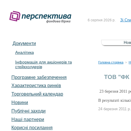
До Сп
4 серпня 2026 р.
Зі Сп
6 серпня 2026 р.
До Сп
5 серпня 2026 р.
Зі сп
5 серпня 2026 р.
Нов
Документи
До ув
5 серпня 2026 р.
Аналітика
Інформація для акціонерів та
До Сп
4 серпня 2026 р.
Головна сторінка
Н
>
стейкхолдерів
Зі Сп
6 серпня 2026 р.
ТОВ "ФК 
Програмне забезпечення
Характеристика pинків
23 березня 2011 р
Торговельний календар
В результаті кіль
Новини
24 березня 2011 р.
Публічні заходи
Наші партнери
Корисні посилання