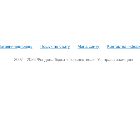
итання-відповідь
Пошук по сайту
Мапа сайту
Контактна інфор
2007—2026 Фондова біржа «Перспектива». Усі права захищені.