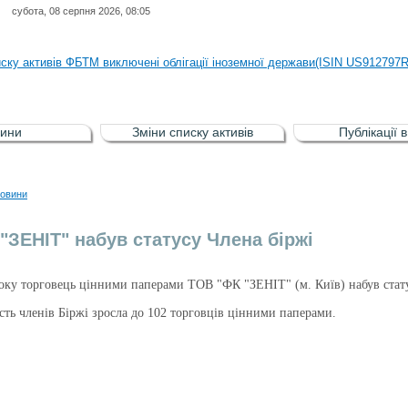
субота, 08 серпня 2026, 08:05
иску активів регульованого фондового ринку (РФР) включена Корпоративн
иску активів ФБТМ виключені облігації іноземної держави(ISIN US912797
иску активів РФР включені Облігація внутрішніх державних позик Україн
иску активів РФР виключені Облігація внутрішніх державних позик Україн
ини
Зміни списку активів
Публікації 
аги власників облігацій ISIN UA5000008459 серії В ТОВ"ФАСТФІНАНС"
иску активів регульованого фондового ринку (РФР) включена Корпоративн
овини
иску активів ФБТМ виключені облігації іноземної держави(ISIN US912797
"ЗЕНІТ" набув статусу Члена біржі
оку торговець цінними паперами ТОВ "ФК "ЗЕНІТ" (м. Київ) набув стату
кість членів Біржі зросла до 102 торговців цінними паперами.