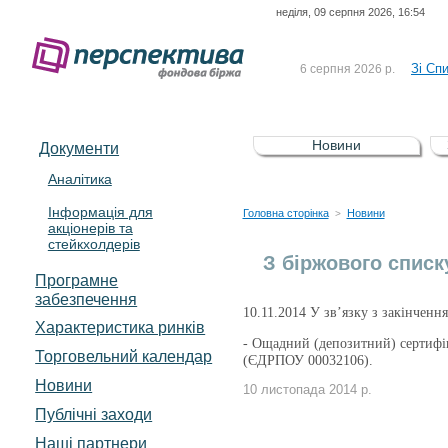
неділя, 09 серпня 2026, 16:54
До Сп
4 серпня 2026 р.
відсоткова електронна 
Зі Сп
6 серпня 2026 р.
До Сп
5 серпня 2026 р.
UA4000239099)
Зі сп
5 серпня 2026 р.
Новини
Документи
UA4000232607)
До ув
5 серпня 2026 р.
Аналітика
Інформація для
До Сп
4 серпня 2026 р.
Головна сторінка
Новини
>
акціонерів та
відсоткова електронна 
стейкхолдерів
Зі Сп
6 серпня 2026 р.
З біржового списк
Програмне
забезпечення
10.11.2014 У зв’язку з закінченн
Характеристика pинків
- Ощадний (депозитний) сертифі
Торговельний календар
(ЄДРПОУ 00032106).
Новини
10 листопада 2014 р.
Публічні заходи
Наші партнери