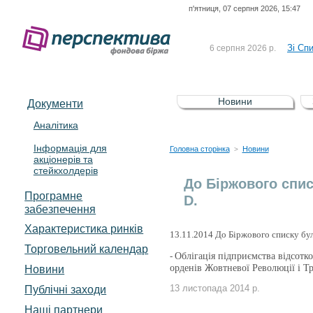
п'ятниця, 07 серпня 2026, 15:47
До Сп
4 серпня 2026 р.
відсоткова електронна 
Зі Сп
6 серпня 2026 р.
До Сп
5 серпня 2026 р.
UA4000239099)
Зі сп
5 серпня 2026 р.
Новини
Документи
UA4000232607)
До ув
5 серпня 2026 р.
Аналітика
Інформація для
До Сп
4 серпня 2026 р.
Головна сторінка
Новини
>
акціонерів та
відсоткова електронна 
стейкхолдерів
Зі Сп
6 серпня 2026 р.
До Біржового спис
Програмне
D.
забезпечення
Характеристика pинків
13.11.2014 До Біржового списку бул
Торговельний календар
-
Облігація підприємства відсотк
орденів Жовтневої Революції і 
Новини
Публічні заходи
13 листопада 2014 р.
Наші партнери