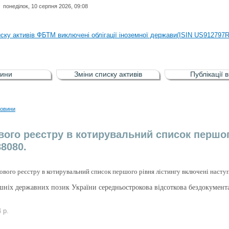
понеділок, 10 серпня 2026, 09:08
иску активів регульованого фондового ринку (РФР) включена Корпоративн
иску активів ФБТМ виключені облігації іноземної держави(ISIN US912797
иску активів РФР включені Облігація внутрішніх державних позик Україн
иску активів РФР виключені Облігація внутрішніх державних позик Україн
ини
Зміни списку активів
Публікації 
аги власників облігацій ISIN UA5000008459 серії В ТОВ"ФАСТФІНАНС"
иску активів регульованого фондового ринку (РФР) включена Корпоративн
овини
иску активів ФБТМ виключені облігації іноземної держави(ISIN US912797
вого реєстру в котирувальний список першог
8080.
ового реєстру в котирувальний список першого рівня лістингу включені наступ
ішніх державних позик України середньострокова відсоткова бездокумент
 р.