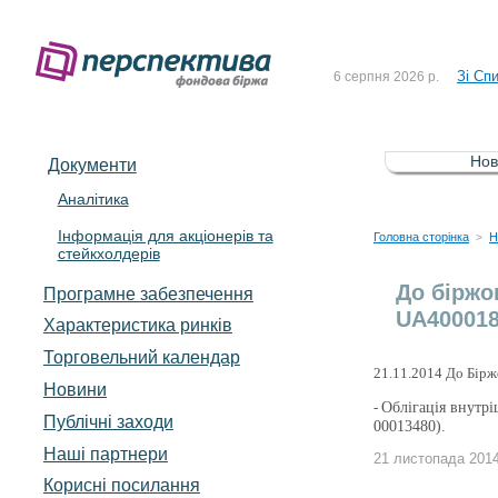
До Сп
4 серпня 2026 р.
Зі Сп
6 серпня 2026 р.
До Сп
5 серпня 2026 р.
Зі сп
5 серпня 2026 р.
Нов
Документи
До ув
5 серпня 2026 р.
Аналітика
Інформація для акціонерів та
До Сп
4 серпня 2026 р.
Головна сторінка
Н
>
стейкхолдерів
Зі Сп
6 серпня 2026 р.
До біржо
Програмне забезпечення
UA400018
Характеристика pинків
Торговельний календар
21.11.2014 До Бірж
Новини
-
Облігація внутр
Публічні заходи
00013480).
Наші партнери
21 листопада 2014
Корисні посилання