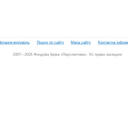
итання-відповідь
Пошук по сайту
Мапа сайту
Контактна інфор
2007—2026 Фондова біржа «Перспектива». Усі права захищені.