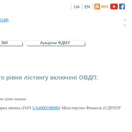
UA
EN
а облігація відсоткова електронна іменна (ISIN UA5000016726)
RG48)
и (ISIN UA4000239099)
и (ISIN UA4000232607)
в ЗМІ
Аукціони ФДМУ
а облігація відсоткова електронна іменна (ISIN UA5000016726)
RG48)
о рівня лістингу включені ОВДП:
ні цінні папери:
арна іменна (ISIN
UA4000188080
) Міністерство Фінансів (ЄДРПОУ