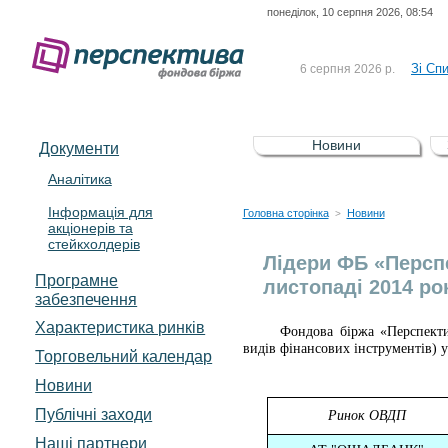
понеділок, 10 серпня 2026, 08:54
До Сп
4 серпня 2026 р.
відсоткова електронна 
Зі Сп
6 серпня 2026 р.
До Сп
5 серпня 2026 р.
UA4000239099)
Зі сп
5 серпня 2026 р.
Новини
Документи
UA4000232607)
До ув
5 серпня 2026 р.
Аналітика
Інформація для
До Сп
4 серпня 2026 р.
Головна сторінка
Новини
>
акціонерів та
відсоткова електронна 
стейкхолдерів
Зі Сп
6 серпня 2026 р.
Лідери ФБ «Перспе
Програмне
листопаді 2014 ро
забезпечення
Характеристика pинків
Фондова біржа «Перспектив
видів фінансових інструментів) у
Торговельний календар
Новини
Публічні заходи
Ринок ОВДП
Наші партнери