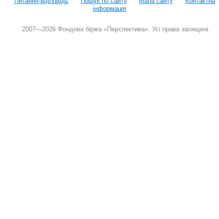
Питання-відповідь
Пошук по сайту
Мапа сайту
Контактна
інформація
2007—2026 Фондова біржа «Перспектива». Усі права захищені.