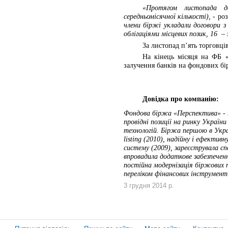
«Протягом листопада д
середньомісячної кількості), -
роз
члени біржі укладали договори з
облігаціями місцевих позик, 16
– 
За листопад п’ять торговці
На кінець місяця на ФБ «
залучення банків на фондових бі
Довідка про компанію:
Фондова біржа «Перспектива» - те
провідні позиції на ринку Україн
технологій. Біржа першою в Украї
listing (2010), надійну і ефектив
систему (2009), зареєструвала сп
впровадила додаткове забезпеченн
постійна модернізація біржових 
переліком фінансових інструменті
3 грудня 2014 р.