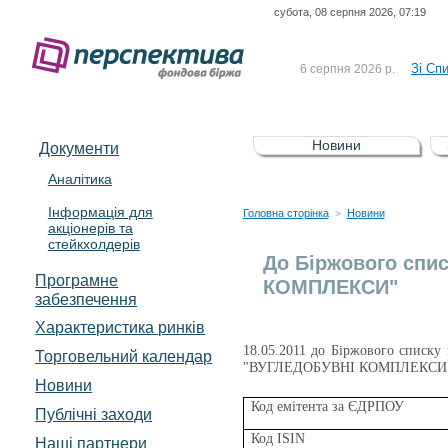
субота, 08 серпня 2026, 07:19
До Сп
4 серпня 2026 р.
відсоткова електронна 
Зі Сп
6 серпня 2026 р.
До Сп
5 серпня 2026 р.
UA4000239099)
Зі сп
5 серпня 2026 р.
Новини
Документи
UA4000232607)
До ув
5 серпня 2026 р.
Аналітика
Інформація для
До Сп
4 серпня 2026 р.
Головна сторінка
Новини
>
акціонерів та
відсоткова електронна 
стейкхолдерів
Зі Сп
6 серпня 2026 р.
До Біржового спи
Програмне
КОМПЛЕКСИ"
забезпечення
Характеристика pинків
18.05.2011 до Біржового списку 
Торговельний календар
"ВУГЛЕДОБУВНІ КОМПЛЕКСИ"
Новини
Код емітента за ЄДРПОУ
Публічні заходи
Код ISIN
Наші партнери