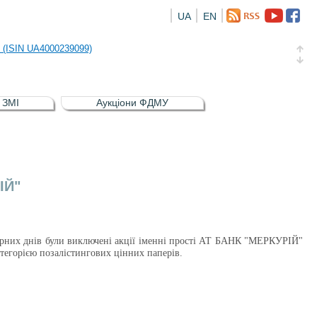
UA
EN
риств
и (ISIN UA4000239099)
и (ISIN UA4000232607)
в ЗМІ
Аукціони ФДМУ
а облігація відсоткова електронна іменна (ISIN UA5000016726)
риств
и (ISIN UA4000239099)
ІЙ"
ндарних днів були виключені акції іменні прості АТ БАНК "МЕРКУРІЙ"
тегорією позалістингових цінних паперів.