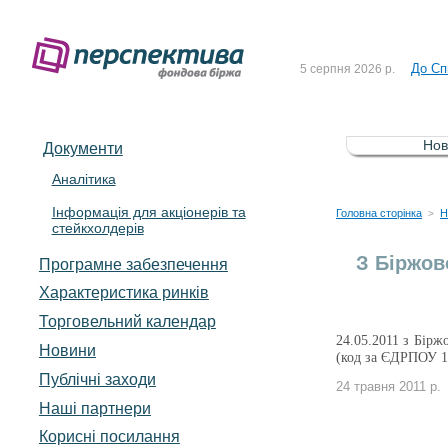
Рішен
4 серпня 2026 р.
До Сп
5 серпня 2026 р.
Зі сп
5 серпня 2026 р.
До ув
5 серпня 2026 р.
Нов
Документи
До Сп
4 серпня 2026 р.
Аналітика
Інформація для акціонерів та
Рішен
4 серпня 2026 р.
Головна сторінка
Н
>
стейкхолдерів
До Сп
5 серпня 2026 р.
З Біржов
Програмне забезпечення
Характеристика pинків
Торговельний календар
24.05.2011 з Бірж
Новини
(код за ЄДРПОУ 14
Публічні заходи
24 травня 2011 р.
Наші партнери
Корисні посилання