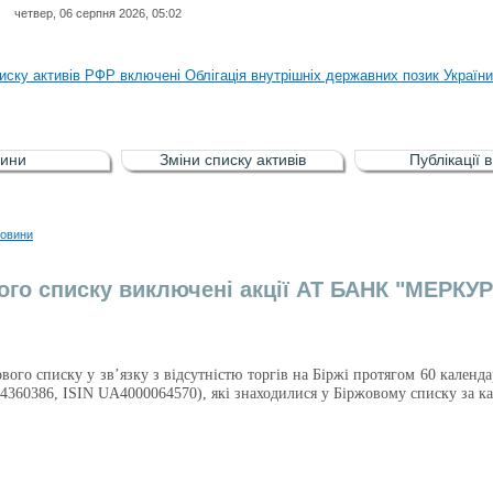
четвер, 06 серпня 2026, 05:02
ня НКЦПФР від 04.08.2026 р.стосовно обігу цінних паперів окремих това
иску активів РФР включені Облігація внутрішніх державних позик Україн
иску активів РФР виключені Облігація внутрішніх державних позик Україн
аги власників облігацій ISIN UA5000008459 серії В ТОВ"ФАСТФІНАНС"
ини
Зміни списку активів
Публікації 
иску активів регульованого фондового ринку (РФР) включена Корпоративн
ня НКЦПФР від 04.08.2026 р.стосовно обігу цінних паперів окремих това
овини
иску активів РФР включені Облігація внутрішніх державних позик Україн
ого списку виключені акції АТ БАНК "МЕРКУР
ового списку у зв’язку з відсутністю торгів на Біржі протягом 60 кале
360386, ISIN UA4000064570), які знаходилися у Біржовому списку за ка