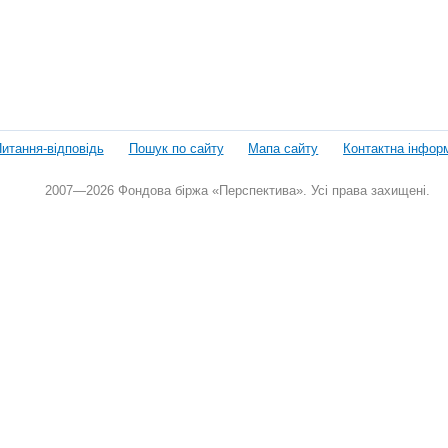
итання-відповідь
Пошук по сайту
Мапа сайту
Контактна інфор
2007—2026 Фондова біржа «Перспектива». Усі права захищені.